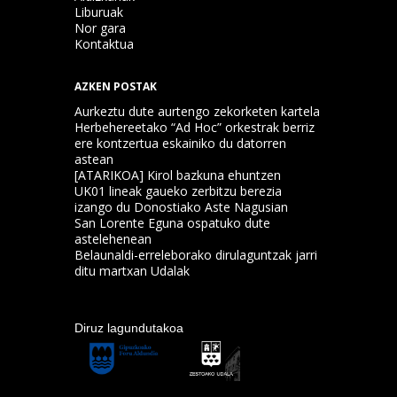
Liburuak
Nor gara
Kontaktua
AZKEN POSTAK
Aurkeztu dute aurtengo zekorketen kartela
Herbehereetako “Ad Hoc” orkestrak berriz
ere kontzertua eskainiko du datorren
astean
[ATARIKOA] Kirol bazkuna ehuntzen
UK01 lineak gaueko zerbitzu berezia
izango du Donostiako Aste Nagusian
San Lorente Eguna ospatuko dute
astelehenean
Belaunaldi-erreleborako dirulaguntzak jarri
ditu martxan Udalak
Diruz lagundutakoa