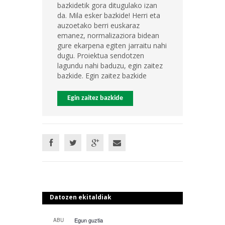
bazkidetik gora ditugulako izan
da. Mila esker bazkide! Herri eta
auzoetako berri euskaraz
emanez, normalizaziora bidean
gure ekarpena egiten jarraitu nahi
dugu. Proiektua sendotzen
lagundu nahi baduzu, egin zaitez
bazkide. Egin zaitez bazkide
Egin zaitez bazkide
Datozen ekitaldiak
Egun guztia
ABU