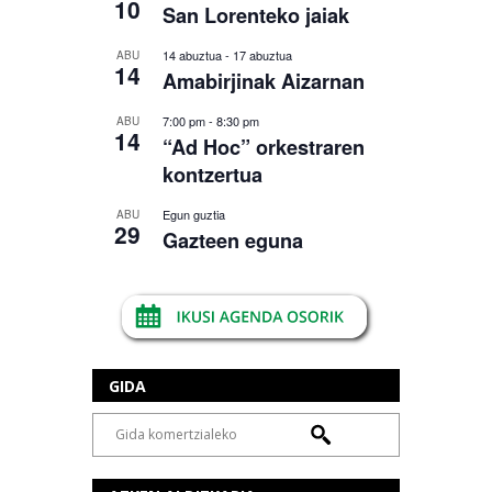
10
San Lorenteko jaiak
14 abuztua
-
17 abuztua
ABU
14
Amabirjinak Aizarnan
7:00 pm
-
8:30 pm
ABU
14
“Ad Hoc” orkestraren
kontzertua
Egun guztia
ABU
29
Gazteen eguna
GIDA