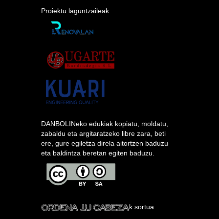
Proiektu laguntzaileak
DANBOLINeko edukiak kopiatu, moldatu,
zabaldu eta argitaratzeko libre zara, beti
ere, gure egiletza direla aitortzen baduzu
eta baldintza beretan egiten baduzu.
k sortua