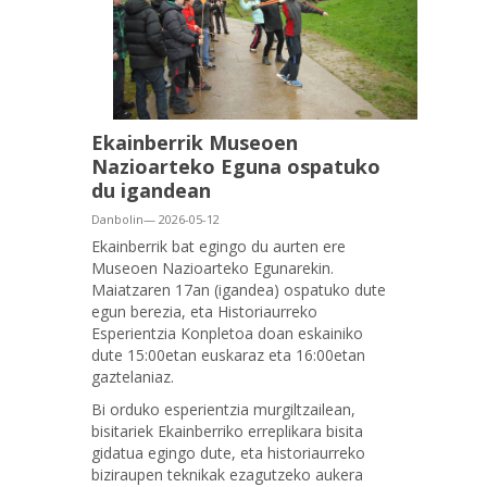
Ekainberrik Museoen
Nazioarteko Eguna ospatuko
du igandean
Danbolin— 2026-05-12
Ekainberrik bat egingo du aurten ere
Museoen Nazioarteko Egunarekin.
Maiatzaren 17an (igandea) ospatuko dute
egun berezia, eta Historiaurreko
Esperientzia Konpletoa doan eskainiko
dute 15:00etan euskaraz eta 16:00etan
gaztelaniaz.
Bi orduko esperientzia murgiltzailean,
bisitariek Ekainberriko erreplikara bisita
gidatua egingo dute, eta historiaurreko
biziraupen teknikak ezagutzeko aukera