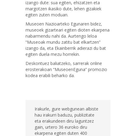
izango dute: sua egiten, ehizatzen eta
margotzen ikasiko dute, lehen gizakiek
egiten zuten moduan.
Museoen Nazioarteko Egunaren bidez,
museoek gizarteari egiten dioten ekarpena
nabarmendu nahi da. Aurtengo leloa
“Museoak mundu zatitu bat elkartzen”
izango da, eta Ekainberrik adierazi du bat
egiten duela mezu horrekin.
Deskontuez baliatzeko, sarrerak online
erosterakoan “MuseoenEguna” promozio
kodea erabili beharko da.
Irakurle, gure webgunean albiste
hau irakurri baduzu, publizitate
eta erakundeen diru laguntzez
gain, urtero 36 euroko diru
ekarpena egiten duten 400