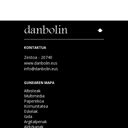
KONTAKTUA
Zestoa - 20740
www.danbolin.eus
info@danbolin.eus
GUNEAREN MAPA
Albisteak
Multimedia
Paperekoa
Komunitatea
Eskelak
Gida
Argitalpenak
Aldizkariak