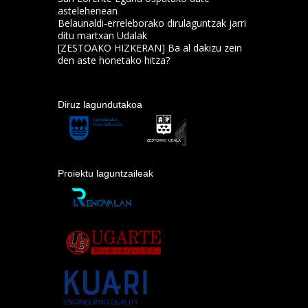
astelehenean
Belaunaldi-erreleborako dirulaguntzak jarri
ditu martxan Udalak
[ZESTOAKO HIZKERAN] Ba al dakizu zein
den aste honetako hitza?
Diruz lagundutakoa
Proiektu laguntzaileak