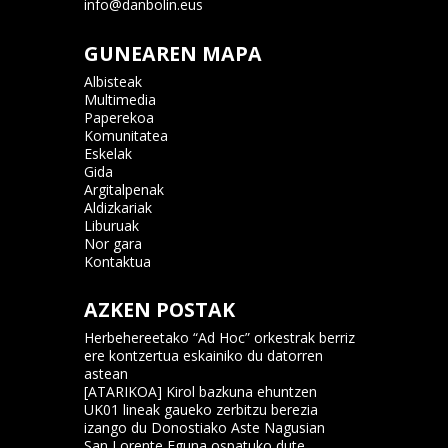
info@danbolin.eus
GUNEAREN MAPA
Albisteak
Multimedia
Paperekoa
Komunitatea
Eskelak
Gida
Argitalpenak
Aldizkariak
Liburuak
Nor gara
Kontaktua
AZKEN POSTAK
Herbehereetako “Ad Hoc” orkestrak berriz
ere kontzertua eskainiko du datorren
astean
[ATARIKOA] Kirol bazkuna ehuntzen
UK01 lineak gaueko zerbitzu berezia
izango du Donostiako Aste Nagusian
San Lorente Eguna ospatuko dute