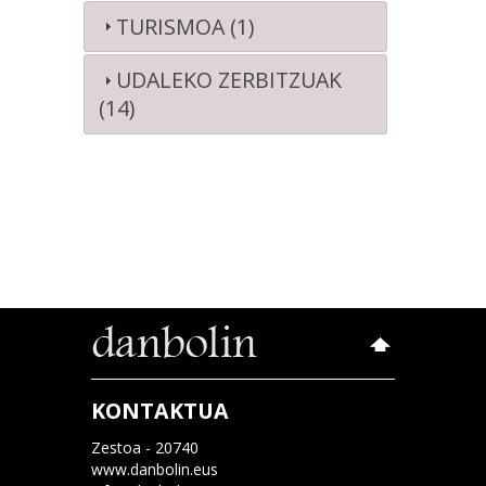
TURISMOA (1)
UDALEKO ZERBITZUAK
(14)
KONTAKTUA
Zestoa - 20740
www.danbolin.eus