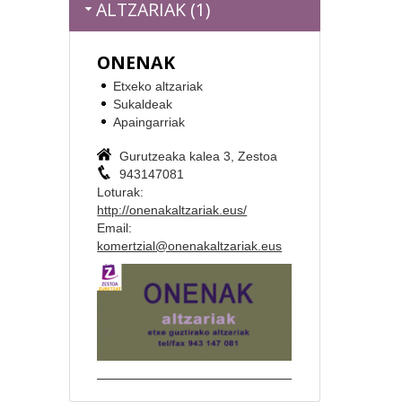
ALTZARIAK (1)
ONENAK
Etxeko altzariak
Sukaldeak
Apaingarriak
Gurutzeaka kalea 3, Zestoa
943147081
Loturak:
http://onenakaltzariak.eus/
Email:
komertzial@onenakaltzariak.eus