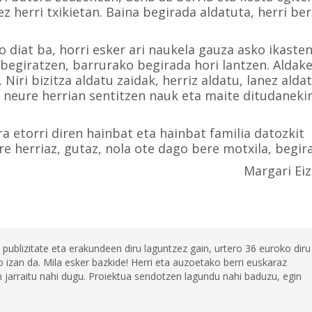
z herri txikietan. Baina begirada aldatuta, herri ber
 diat ba, horri esker ari naukela gauza asko ikasten
egiratzen, barrurako begirada hori lantzen. Aldak
Niri bizitza aldatu zaidak, herriz aldatu, lanez alda
, neure herrian sentitzen nauk eta maite ditudaneki
a etorri diren hainbat eta hainbat familia datozkit
re herriaz, gutaz, nola ote dago bere motxila, begi
Margari Eiz
 publizitate eta erakundeen diru laguntzez gain, urtero 36 euroko diru
 izan da. Mila esker bazkide! Herri eta auzoetako berri euskaraz
jarraitu nahi dugu. Proiektua sendotzen lagundu nahi baduzu, egin