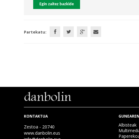
Egin zaitez bazkide
Partekatu:
KONTAKTUA
GUNEAREN
Albisteak
Zestoa - 20740
Multimedi
www.danbolin.eus
Papereko