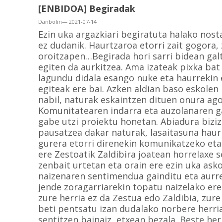
[ENBIDOA] Begiradak
Danbolin— 2021-07-14
Ezin uka argazkiari begiratuta halako nost
ez dudanik. Haurtzaroa etorri zait gogora, z
oroitzapen…Begirada hori sarri bidean gal
egiten da aurkitzea. Ama izateak pixka ba
lagundu didala esango nuke eta haurrekin e
egiteak ere bai. Azken aldian baso eskole
nabil, naturak eskaintzen dituen onura ag
Komunitatearen indarra eta auzolanaren ga
gabe utzi proiektu honetan. Abiadura bizi
pausatzea dakar naturak, lasaitasuna hau
gurera etorri direnekin komunikatzeko eta
ere Zestoatik Zaldibira joatean horrelaxe s
zenbait urtetan eta orain ere ezin uka asko
naizenaren sentimendua gainditu eta aurrer
jende zoragarriarekin topatu naizelako ere
zure herria ez da Zestua edo Zaldibia, zur
beti pentsatu izan dudalako norbere herri
sentitzen bainaiz, etxean bezala. Beste he