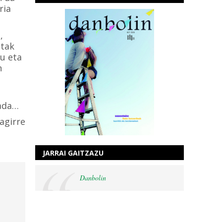
ria
,
etak
tu eta
n
rada…
agirre
JARRAI GAITZAZU
Danbolin