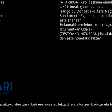
tea
[ATARIKOA] Kirol bazkuna ehun
UK01 lineak gaueko zerbitzu ber
izango du Donostiako Aste Nag
nak
San Lorente Eguna ospatuko du
k
astelehenean
Belaunaldi-erreleborako dirulagu
ditu martxan Udalak
a
[ZESTOAKO HIZKERAN] Ba al da
den aste honetako hitza?
tzeko libre zara, beti ere, gure egiletza direla aitortzen baduzu eta 