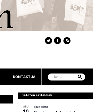
KONTAKTUA
Datozen ekitaldiak
Egun guztia
ABU
10