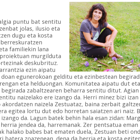
algia puntu bat sentitu
enbat jolas, ilusio eta
tzen dugu eta kosta
t berreskuratzen
ta familiekin lana
n proiektuan murgilduta
ortezinak deskubrituz.
rrantzia ezin aipatu
z doan egunerokoan gelditu eta ezinbestean begirad
rrengan eta helduongan. Komunitatea aipatu dut eta
 begirada zabaltzearen beharra sentitu ditut. Agian
entitu naizelako ere izango da. Herri minez bizi izan
 akordatzen naizela Zestuataz, baina zerbait galtze
a egitea lortu dut edo horretan saiatzen ari naiz. 
 izango da. Lagun batek behin hala esan zidan: Marg
e herria jendea da, harremanak. Zer pentsatua eman 
ak halako babes bat ematen duela, Zestuan beti on
rri batera zoazenean, dena da berria eta kosta egite