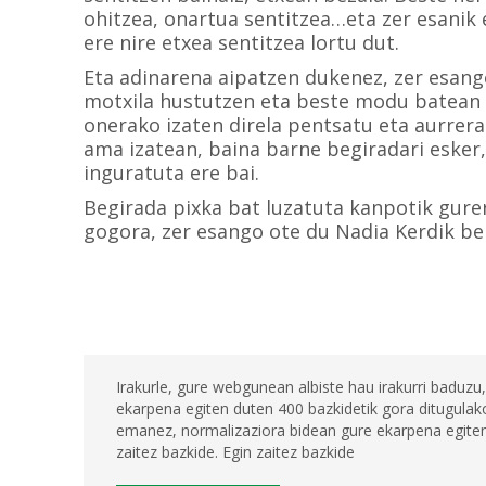
ohitzea, onartua sentitzea…eta zer esanik e
ere nire etxea sentitzea lortu dut.
Eta adinarena aipatzen dukenez, zer esango
motxila hustutzen eta beste modu batean b
onerako izaten direla pentsatu eta aurrera. 
ama izatean, baina barne begiradari esker
inguratuta ere bai.
Begirada pixka bat luzatuta kanpotik gurer
gogora, zer esango ote du Nadia Kerdik be
Irakurle, gure webgunean albiste hau irakurri baduzu,
ekarpena egiten duten 400 bazkidetik gora ditugulako
emanez, normalizaziora bidean gure ekarpena egiten 
zaitez bazkide. Egin zaitez bazkide