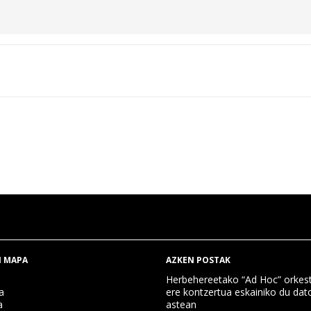
 MAPA
AZKEN POSTAK
Herbehereetako “Ad Hoc” orkest
a
ere kontzertua eskainiko du dat
a
astean