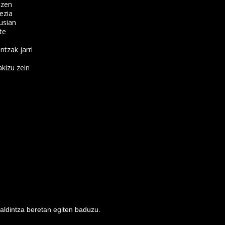
tzen
ezia
usian
te
ntzak jarri
kizu zein
baldintza beretan egiten baduzu.