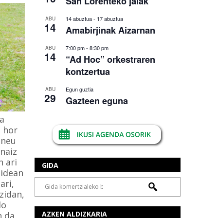
San Lorenteko jaiak
14 abuztua
-
17 abuztua
ABU
14
Amabirjinak Aizarnan
7:00 pm
-
8:30 pm
ABU
14
“Ad Hoc” orkestraren
kontzertua
Egun guztia
ABU
29
Gazteen eguna
a
 hor
 neu
 naiz
n ari
GIDA
Bidean
ari,
zidan,
do
AZKEN ALDIZKARIA
n da