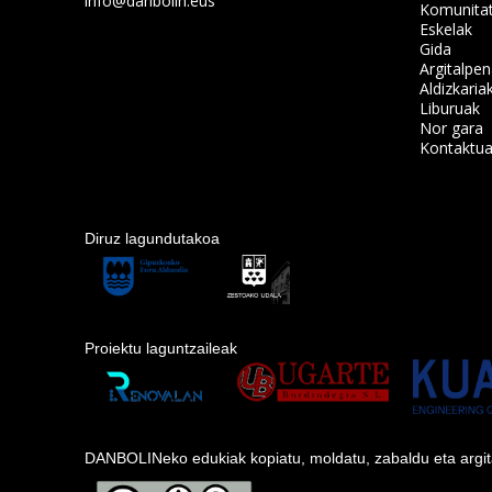
info@danbolin.eus
Komunita
Eskelak
Gida
Argitalpe
Aldizkaria
Liburuak
Nor gara
Kontaktu
Diruz lagundutakoa
Proiektu laguntzaileak
DANBOLINeko edukiak kopiatu, moldatu, zabaldu eta argitara