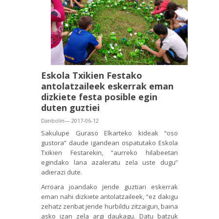
Eskola Txikien Festako
antolatzaileek eskerrak eman
dizkiete festa posible egin
duten guztiei
Danbolin— 2017-06-12
Sakulupe Guraso Elkarteko kideak “oso
gustora” daude igandean ospatutako Eskola
Txikien Festarekin, “aurreko hilabeetan
egindako lana azaleratu zela uste dugu”
adierazi dute.
Arroara joandako jende guztiari eskerrak
eman nahi dizkiete antolatzaileek, “ez dakigu
zehatz zenbat jende hurbildu zitzaigun, baina
asko izan zela argi daukagu. Datu batzuk