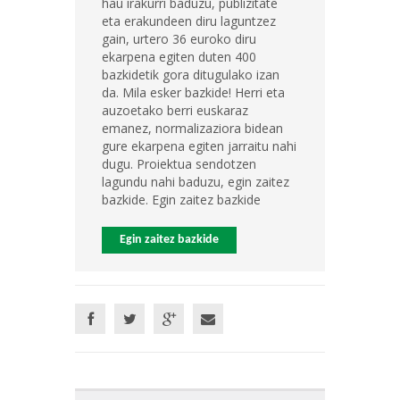
hau irakurri baduzu, publizitate
eta erakundeen diru laguntzez
gain, urtero 36 euroko diru
ekarpena egiten duten 400
bazkidetik gora ditugulako izan
da. Mila esker bazkide! Herri eta
auzoetako berri euskaraz
emanez, normalizaziora bidean
gure ekarpena egiten jarraitu nahi
dugu. Proiektua sendotzen
lagundu nahi baduzu, egin zaitez
bazkide. Egin zaitez bazkide
Egin zaitez bazkide