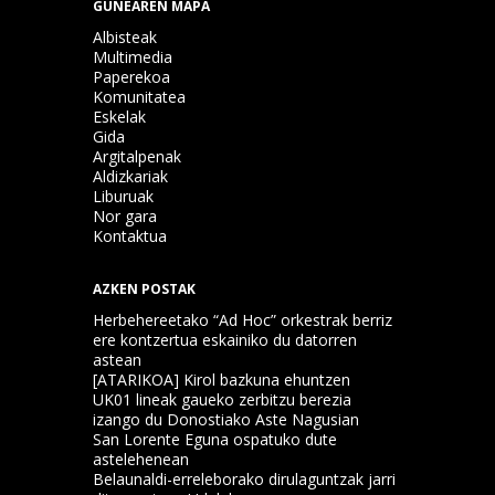
GUNEAREN MAPA
Albisteak
Multimedia
Paperekoa
Komunitatea
Eskelak
Gida
Argitalpenak
Aldizkariak
Liburuak
Nor gara
Kontaktua
AZKEN POSTAK
Herbehereetako “Ad Hoc” orkestrak berriz
ere kontzertua eskainiko du datorren
astean
[ATARIKOA] Kirol bazkuna ehuntzen
UK01 lineak gaueko zerbitzu berezia
izango du Donostiako Aste Nagusian
San Lorente Eguna ospatuko dute
astelehenean
Belaunaldi-erreleborako dirulaguntzak jarri