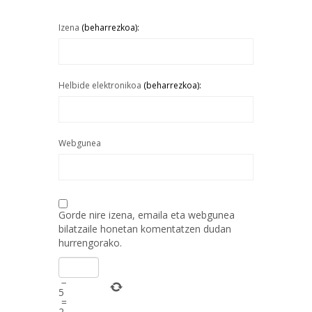
Izena
(beharrezkoa):
Helbide elektronikoa
(beharrezkoa):
Webgunea
Gorde nire izena, emaila eta webgunea
bilatzaile honetan komentatzen dudan
hurrengorako.
−
5
=
2