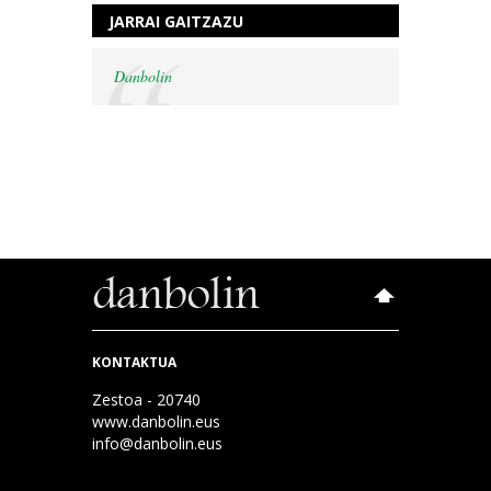
JARRAI GAITZAZU
Danbolin
KONTAKTUA
Zestoa - 20740
www.danbolin.eus
info@danbolin.eus