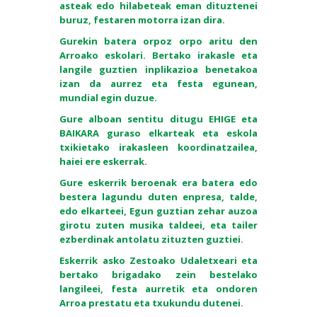
asteak edo hilabeteak eman dituztenei
buruz, festaren motorra izan dira.
Gurekin batera orpoz orpo aritu den
Arroako eskolari. Bertako irakasle eta
langile guztien inplikazioa benetakoa
izan da aurrez eta festa egunean,
mundial egin duzue.
Gure alboan sentitu ditugu EHIGE eta
BAIKARA guraso elkarteak eta eskola
txikietako irakasleen koordinatzailea,
haiei ere eskerrak.
Gure eskerrik beroenak era batera edo
bestera lagundu duten enpresa, talde,
edo elkarteei, Egun guztian zehar auzoa
girotu zuten musika taldeei, eta tailer
ezberdinak antolatu zituzten guztiei.
Eskerrik asko Zestoako Udaletxeari eta
bertako brigadako zein bestelako
langileei, festa aurretik eta ondoren
Arroa prestatu eta txukundu dutenei.