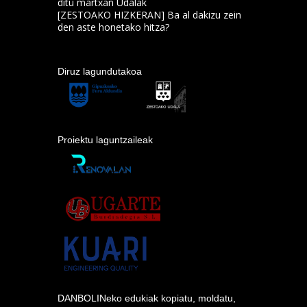
ditu martxan Udalak
[ZESTOAKO HIZKERAN] Ba al dakizu zein
den aste honetako hitza?
Diruz lagundutakoa
Proiektu laguntzaileak
DANBOLINeko edukiak kopiatu, moldatu,