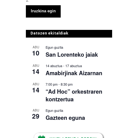
Datozen ekitaldiak
Egun guztia
ABU
10
San Lorenteko jaiak
14 abuztua
-
17 abuztua
ABU
14
Amabirjinak Aizarnan
7:00 pm
-
8:30 pm
ABU
14
“Ad Hoc” orkestraren
kontzertua
Egun guztia
ABU
29
Gazteen eguna