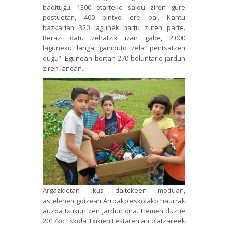
baditugu: 1300 otarteko saldu ziren gure
postuetan, 400 pintxo ere bai. Kantu
bazkarian 320 lagunek hartu zuten parte.
Beraz, datu zehatzik izan gabe, 2.000
laguneko langa gainduto zela pentsatzen
dugu”. Egunean bertan 270 boluntario jardun
ziren lanean.
Argazkietan ikus daitekeen moduan,
astelehen goizean Arroako eskolako haurrak
auzoa txukuntzen jardun dira. Hemen duzue
2017ko Eskola Txikien Festaren antolatzaileek