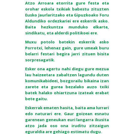
Atzo Arroara etorrita gure festa eta
orohar eskola txikiak babestu zituzten
Eusko Jaurlaritzako eta Gipuzkoako Foru
Aldundiko ordezkariei ere eskerrik asko.
Baita hezkuntza munduko elkarte,
sindikatu, eta alderdi politikoei ere.
Muxu potolo batekin eskerrik asko
Porrotxi, lehenaz gain, gure umeak buru
belarri festari begira jarri zituen bisita
sorpresagatik.
Esker ona agertu nahi diegu gure mezua
lau haizeetara zabaltzen lagundu duten
komunikabideei, bozgorailu bikaina izan
zarete eta gurea bezalako auzo txiki
batek halako ohiartzuna izateak erabat
bete gaitu.
Eskerrak ematen hasita, baita ama lurrari
edo naturari ere. Gaur goizean esnatu
garenean geneukan euri langarra ikusita
atzo jada oso ona iruditu zitzaigun
eguraldia are gehiago estimatu dugu.