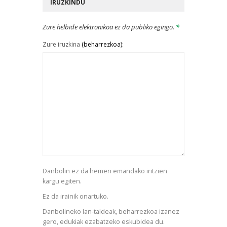
IRUZKINDU
Zure helbide elektronikoa ez da publiko egingo.
*
Zure iruzkina
(beharrezkoa):
Danbolin ez da hemen emandako iritzien
kargu egiten.
Ez da irainik onartuko.
Danbolineko lan-taldeak, beharrezkoa izanez
gero, edukiak ezabatzeko eskubidea du.