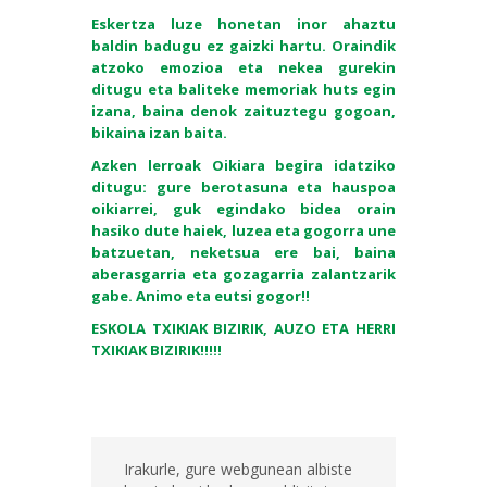
Eskertza luze honetan inor ahaztu
baldin badugu ez gaizki hartu. Oraindik
atzoko emozioa eta nekea gurekin
ditugu eta baliteke memoriak huts egin
izana, baina denok zaituztegu gogoan,
bikaina izan baita.
Azken lerroak Oikiara begira idatziko
ditugu: gure berotasuna eta hauspoa
oikiarrei, guk egindako bidea orain
hasiko dute haiek, luzea eta gogorra une
batzuetan, neketsua ere bai, baina
aberasgarria eta gozagarria zalantzarik
gabe. Animo eta eutsi gogor!!
ESKOLA TXIKIAK BIZIRIK, AUZO ETA HERRI
TXIKIAK BIZIRIK!!!!!
Irakurle, gure webgunean albiste