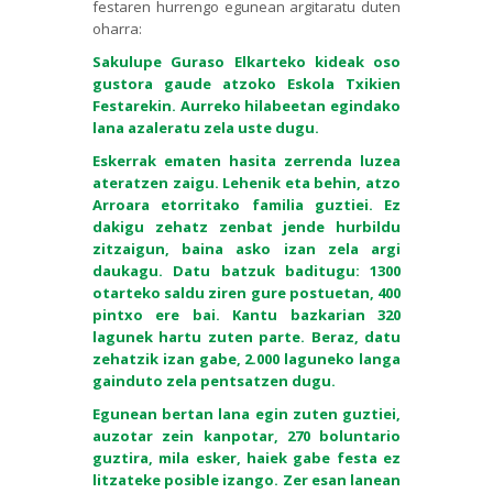
festaren hurrengo egunean argitaratu duten
oharra:
Sakulupe Guraso Elkarteko kideak oso
gustora gaude atzoko Eskola Txikien
Festarekin. Aurreko hilabeetan egindako
lana azaleratu zela uste dugu.
Eskerrak ematen hasita zerrenda luzea
ateratzen zaigu. Lehenik eta behin, atzo
Arroara etorritako familia guztiei. Ez
dakigu zehatz zenbat jende hurbildu
zitzaigun, baina asko izan zela argi
daukagu. Datu batzuk baditugu: 1300
otarteko saldu ziren gure postuetan, 400
pintxo ere bai. Kantu bazkarian 320
lagunek hartu zuten parte. Beraz, datu
zehatzik izan gabe, 2.000 laguneko langa
gainduto zela pentsatzen dugu.
Egunean bertan lana egin zuten guztiei,
auzotar zein kanpotar, 270 boluntario
guztira, mila esker, haiek gabe festa ez
litzateke posible izango. Zer esan lanean