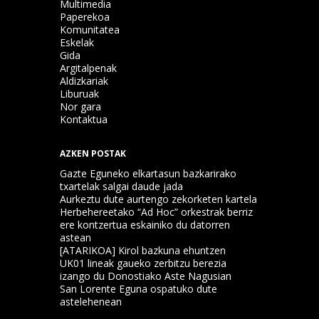
Multimedia
Paperekoa
Komunitatea
Eskelak
Gida
Argitalpenak
Aldizkariak
Liburuak
Nor gara
Kontaktua
AZKEN POSTAK
Gazte Eguneko elkartasun bazkarirako
txartelak salgai daude jada
Aurkeztu dute aurtengo zekorketen kartela
Herbehereetako “Ad Hoc” orkestrak berriz
ere kontzertua eskainiko du datorren
astean
[ATARIKOA] Kirol bazkuna ehuntzen
UK01 lineak gaueko zerbitzu berezia
izango du Donostiako Aste Nagusian
San Lorente Eguna ospatuko dute
astelehenean