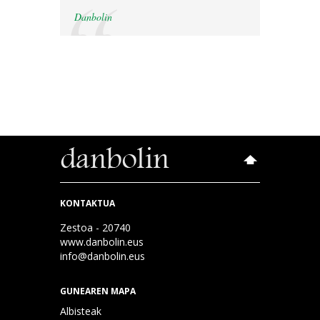
Danbolin
KONTAKTUA
Zestoa - 20740
www.danbolin.eus
info@danbolin.eus
GUNEAREN MAPA
Albisteak