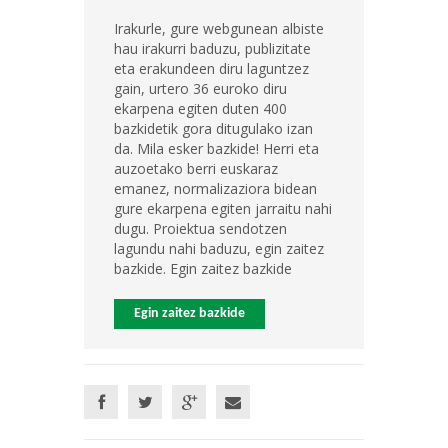
Irakurle, gure webgunean albiste
hau irakurri baduzu, publizitate
eta erakundeen diru laguntzez
gain, urtero 36 euroko diru
ekarpena egiten duten 400
bazkidetik gora ditugulako izan
da. Mila esker bazkide! Herri eta
auzoetako berri euskaraz
emanez, normalizaziora bidean
gure ekarpena egiten jarraitu nahi
dugu. Proiektua sendotzen
lagundu nahi baduzu, egin zaitez
bazkide. Egin zaitez bazkide
Egin zaitez bazkide