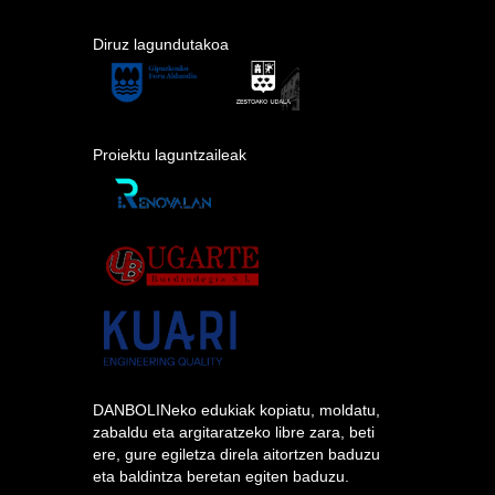
Diruz lagundutakoa
Proiektu laguntzaileak
DANBOLINeko edukiak kopiatu, moldatu,
zabaldu eta argitaratzeko libre zara, beti
ere, gure egiletza direla aitortzen baduzu
eta baldintza beretan egiten baduzu.