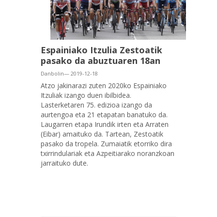
Espainiako Itzulia Zestoatik
pasako da abuztuaren 18an
Danbolin— 2019-12-18
Atzo jakinarazi zuten 2020ko Espainiako
Itzuliak izango duen ibilbidea.
Lasterketaren 75. edizioa izango da
aurtengoa eta 21 etapatan banatuko da.
Laugarren etapa Irundik irten eta Arraten
(Eibar) amaituko da. Tartean, Zestoatik
pasako da tropela. Zumaiatik etorriko dira
txirrindulariak eta Azpeitiarako noranzkoan
jarraituko dute.