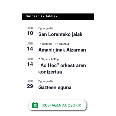
Datozen ekitaldiak
Egun guztia
ABU
10
San Lorenteko jaiak
14 abuztua
-
17 abuztua
ABU
14
Amabirjinak Aizarnan
7:00 pm
-
8:30 pm
ABU
14
“Ad Hoc” orkestraren
kontzertua
Egun guztia
ABU
29
Gazteen eguna