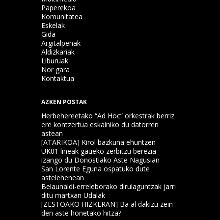
Paperekoa
Komunitatea
Eskelak
Gida
Argitalpenak
Aldizkariak
Liburuak
Nor gara
Kontaktua
AZKEN POSTAK
Herbehereetako “Ad Hoc” orkestrak berriz
ere kontzertua eskainiko du datorren
astean
[ATARIKOA] Kirol bazkuna ehuntzen
UK01 lineak gaueko zerbitzu berezia
izango du Donostiako Aste Nagusian
San Lorente Eguna ospatuko dute
astelehenean
Belaunaldi-erreleborako dirulaguntzak jarri
ditu martxan Udalak
[ZESTOAKO HIZKERAN] Ba al dakizu zein
den aste honetako hitza?