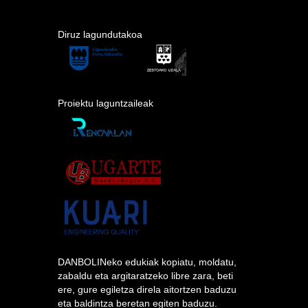
Diruz lagundutakoa
Proiektu laguntzaileak
DANBOLINeko edukiak kopiatu, moldatu,
zabaldu eta argitaratzeko libre zara, beti
ere, gure egiletza direla aitortzen baduzu
eta baldintza beretan egiten baduzu.