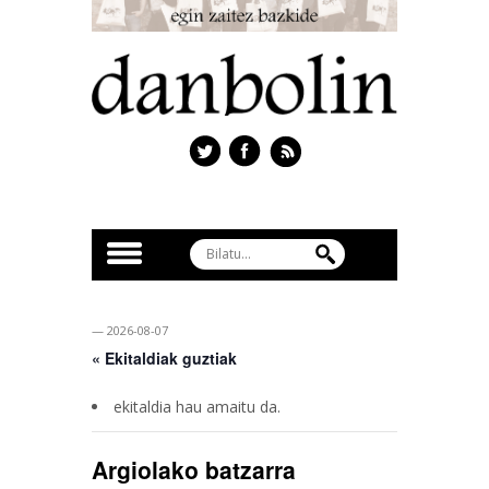
— 2026-08-07
« Ekitaldiak guztiak
ekitaldia hau amaitu da.
Argiolako batzarra