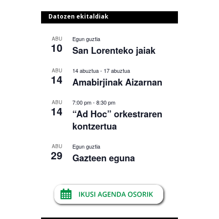
Datozen ekitaldiak
Egun guztia
ABU
10
San Lorenteko jaiak
14 abuztua
-
17 abuztua
ABU
14
Amabirjinak Aizarnan
7:00 pm
-
8:30 pm
ABU
14
“Ad Hoc” orkestraren
kontzertua
Egun guztia
ABU
29
Gazteen eguna