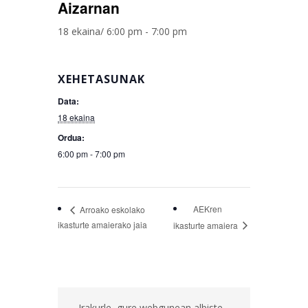
Aizarnan
18 ekaina/ 6:00 pm
-
7:00 pm
XEHETASUNAK
Data:
18 ekaina
Ordua:
6:00 pm - 7:00 pm
AEKren
Arroako eskolako
ikasturte amaierako jaia
ikasturte amaiera
Irakurle, gure webgunean albiste