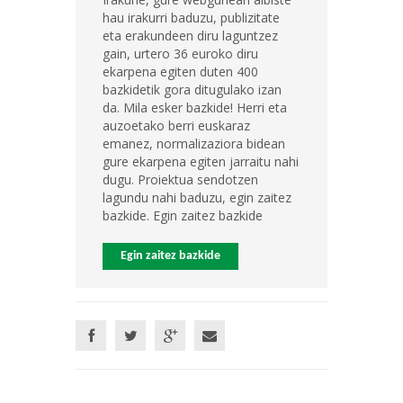
hau irakurri baduzu, publizitate
eta erakundeen diru laguntzez
gain, urtero 36 euroko diru
ekarpena egiten duten 400
bazkidetik gora ditugulako izan
da. Mila esker bazkide! Herri eta
auzoetako berri euskaraz
emanez, normalizaziora bidean
gure ekarpena egiten jarraitu nahi
dugu. Proiektua sendotzen
lagundu nahi baduzu, egin zaitez
bazkide. Egin zaitez bazkide
Egin zaitez bazkide