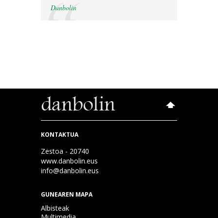
Danbolin
KONTAKTUA
Zestoa - 20740
www.danbolin.eus
info@danbolin.eus
GUNEAREN MAPA
Albisteak
Multimedia