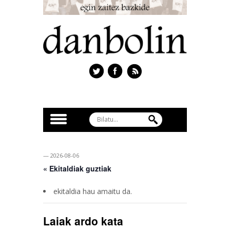
— 2026-08-06
« Ekitaldiak guztiak
ekitaldia hau amaitu da.
Laiak ardo kata