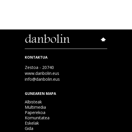
KONTAKTUA
Zestoa - 20740
www.danbolin.eus
info@danbolin.eus
GUNEAREN MAPA
Albisteak
Multimedia
Paperekoa
Komunitatea
Eskelak
Gida