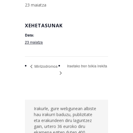
23 maiatza
XEHETASUNAK
Data:
23 maiatza
Iraetako tren txikia irekita
Mintzodromoa
Irakurle, gure webgunean albiste
hau irakurri baduzu, publizitate
eta erakundeen diru laguntzez
gain, urtero 36 euroko diru
ekarpena egiten duten 400