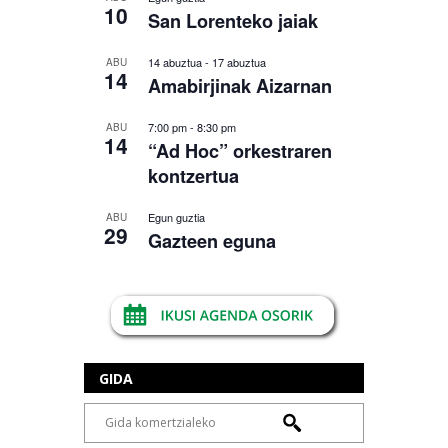
10
San Lorenteko jaiak
14 abuztua
-
17 abuztua
ABU
14
Amabirjinak Aizarnan
7:00 pm
-
8:30 pm
ABU
14
“Ad Hoc” orkestraren
kontzertua
Egun guztia
ABU
29
Gazteen eguna
GIDA