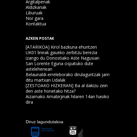
Argitalpenak
Aldizkariak
Liburuak
Nor gara
Kontaktua
AZKEN POSTAK
[ATARIKOA] Kirol bazkuna ehuntzen
UK01 lineak gaueko zerbitzu berezia
izango du Donostiako Aste Nagusian
San Lorente Eguna ospatuko dute
astelehenean
Belaunaldi-erreleborako dirulaguntzak jarri
ditu martxan Udalak
[ZESTOAKO HIZKERAN] Ba al dakizu zein
den aste honetako hitza?
Aizarnako Amabirjinak hilaren 14an hasiko
dira
Diruz lagundutakoa