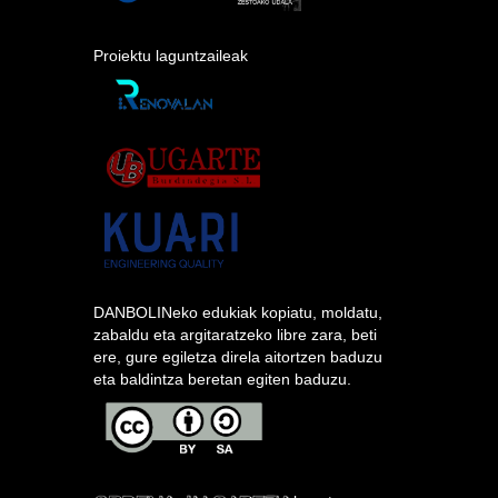
Proiektu laguntzaileak
DANBOLINeko edukiak kopiatu, moldatu,
zabaldu eta argitaratzeko libre zara, beti
ere, gure egiletza direla aitortzen baduzu
eta baldintza beretan egiten baduzu.