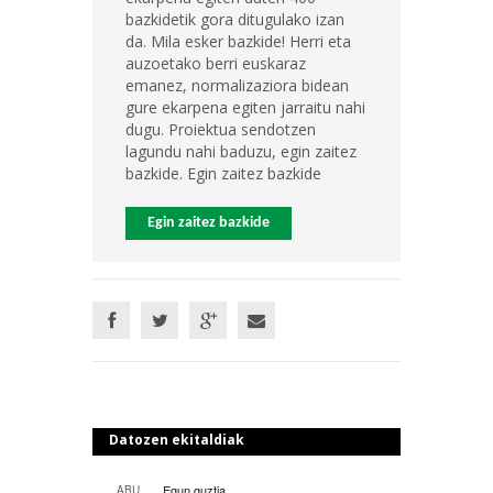
bazkidetik gora ditugulako izan
da. Mila esker bazkide! Herri eta
auzoetako berri euskaraz
emanez, normalizaziora bidean
gure ekarpena egiten jarraitu nahi
dugu. Proiektua sendotzen
lagundu nahi baduzu, egin zaitez
bazkide. Egin zaitez bazkide
Egin zaitez bazkide
Datozen ekitaldiak
Egun guztia
ABU