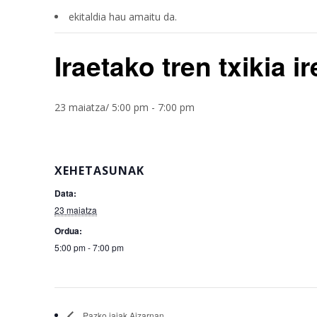
ekitaldia hau amaitu da.
Iraetako tren txikia ir
23 maiatza/ 5:00 pm
-
7:00 pm
XEHETASUNAK
Data:
23 maiatza
Ordua:
5:00 pm - 7:00 pm
Pazko jaiak Aizarnan