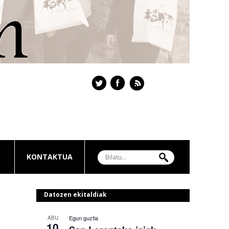
KONTAKTUA
Datozen ekitaldiak
Egun guztia
ABU
10