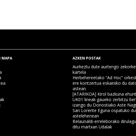
 MAPA
AZKEN POSTAK
Aurkeztu dute aurtengo zekorke
a
kartela
a
Herbehereetako “Ad Hoc” orkest
tea
ere kontzertua eskainiko du dat
astean
[ATARIKOA] Kirol bazkuna ehun
nak
UK01 lineak gaueko zerbitzu ber
k
izango du Donostiako Aste Nag
San Lorente Eguna ospatuko du
astelehenean
a
Belaunaldi-erreleborako dirulagu
ditu martxan Udalak