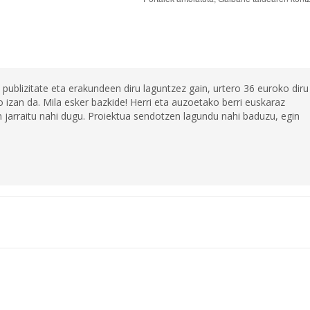
 publizitate eta erakundeen diru laguntzez gain, urtero 36 euroko diru
 izan da. Mila esker bazkide! Herri eta auzoetako berri euskaraz
jarraitu nahi dugu. Proiektua sendotzen lagundu nahi baduzu, egin