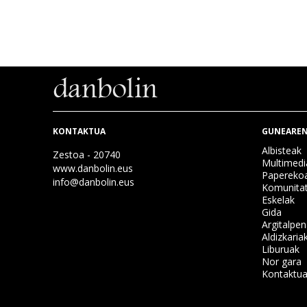
KONTAKTUA
GUNEAREN
Albisteak
Zestoa - 20740
Multimedi
www.danbolin.eus
Papereko
info@danbolin.eus
Komunita
Eskelak
Gida
Argitalpe
Aldizkaria
Liburuak
Nor gara
Kontaktu