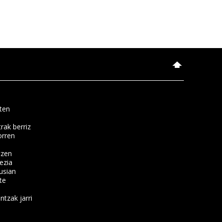
ten
rak berriz
orren
tzen
ezia
usian
te
ntzak jarri