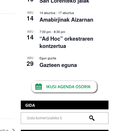
San Lorenteko jaiak
14 abuztua
-
17 abuztua
ABU
14
Amabirjinak Aizarnan
7:00 pm
-
8:30 pm
ABU
14
“Ad Hoc” orkestraren
kontzertua
Egun guztia
ABU
29
Gazteen eguna
GIDA
zertua