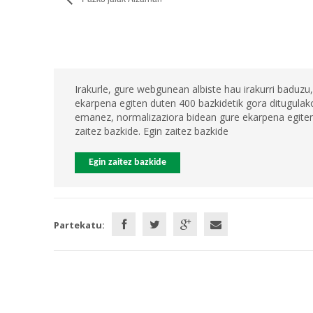
Irakurle, gure webgunean albiste hau irakurri baduzu,
ekarpena egiten duten 400 bazkidetik gora ditugulako
emanez, normalizaziora bidean gure ekarpena egiten 
zaitez bazkide. Egin zaitez bazkide
Egin zaitez bazkide
Partekatu: