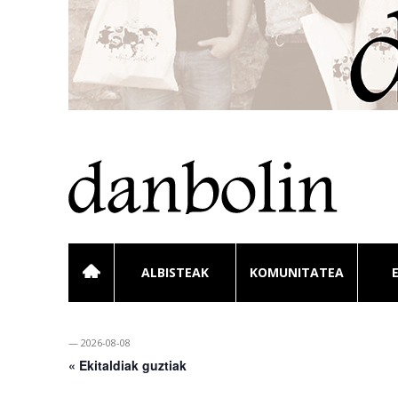
ALBISTEAK
KOMUNITATEA
— 2026-08-08
« Ekitaldiak guztiak