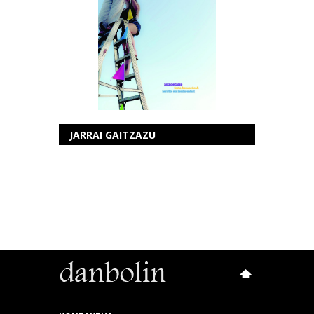
JARRAI GAITZAZU