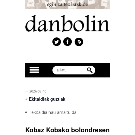
— 2026-08-10
« Ekitaldiak guztiak
ekitaldia hau amaitu da.
Kobaz Kobako bolondresen