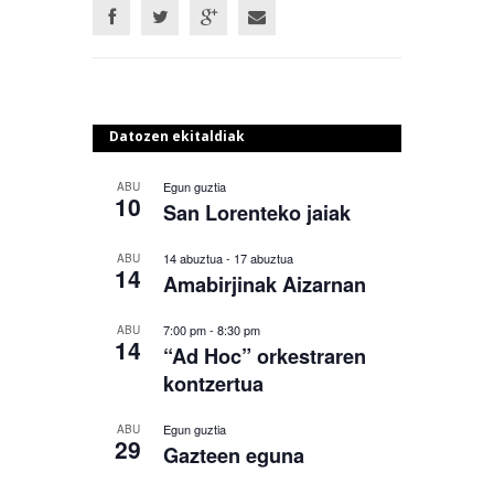
Datozen ekitaldiak
Egun guztia
ABU
10
San Lorenteko jaiak
14 abuztua
-
17 abuztua
ABU
14
Amabirjinak Aizarnan
7:00 pm
-
8:30 pm
ABU
14
“Ad Hoc” orkestraren
kontzertua
Egun guztia
ABU
29
Gazteen eguna