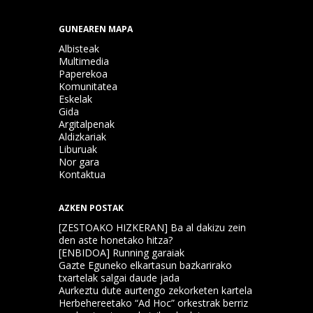
GUNEAREN MAPA
Albisteak
Multimedia
Paperekoa
Komunitatea
Eskelak
Gida
Argitalpenak
Aldizkariak
Liburuak
Nor gara
Kontaktua
AZKEN POSTAK
[ZESTOAKO HIZKERAN] Ba al dakizu zein
den aste honetako hitza?
[ENBIDOA] Running garaiak
Gazte Eguneko elkartasun bazkarirako
txartelak salgai daude jada
Aurkeztu dute aurtengo zekorketen kartela
Herbehereetako “Ad Hoc” orkestrak berriz