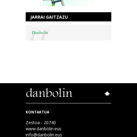
JARRAI GAITZAZU
Danbolin
KONTAKTUA
Zestoa - 20740
www.danbolin.eus
info@danbolin.eus