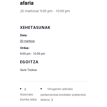
afaria
20 martxoa/ 9:00 pm
-
10:00 pm
XEHETASUNAK
Data:
20 martxoa
Ordua:
9:00 pm - 10:00 pm
EGOITZA
Gure Txokoa
Hirugarren adineko
Aizarnako
pertsonentzat erorketen prebentzio
Korrika txikia
tailerra