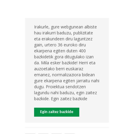
Irakurle, gure webgunean albiste
hau irakurri baduzu, publizitate
eta erakundeen diru laguntzez
gain, urtero 36 euroko diru
ekarpena egiten duten 400
bazkidetik gora ditugulako izan
da. Mila esker bazkide! Herri eta
auzoetako berri euskaraz
emanez, normalizaziora bidean
gure ekarpena egiten jarraitu nahi
dugu. Proiektua sendotzen
lagundu nahi baduzu, egin zaitez
bazkide. Egin zaitez bazkide
Egin zaitez bazkide