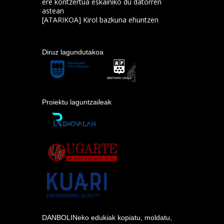
ere kontzertua eskainiko du datorren
astean
[ATARIKOA] Kirol bazkuna ehuntzen
Diruz lagundutakoa
Proiektu laguntzaileak
DANBOLINeko edukiak kopiatu, moldatu,