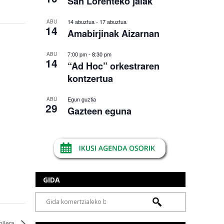
San Lorenteko jaiak
14 abuztua
-
17 abuztua
ABU
14
Amabirjinak Aizarnan
7:00 pm
-
8:30 pm
ABU
14
“Ad Hoc” orkestraren
kontzertua
Egun guztia
ABU
29
Gazteen eguna
GIDA
bilera