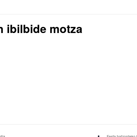
 ibilbide motza
ldia
Festa batzordeko 