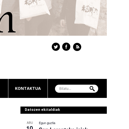
KONTAKTUA
Datozen ekitaldiak
Egun guztia
ABU
10