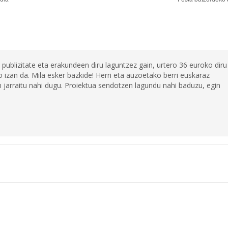
 publizitate eta erakundeen diru laguntzez gain, urtero 36 euroko diru
 izan da. Mila esker bazkide! Herri eta auzoetako berri euskaraz
jarraitu nahi dugu. Proiektua sendotzen lagundu nahi baduzu, egin