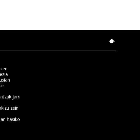
tzen
ezia
usian
te
ntzak jarri
kizu zein
4an hasiko