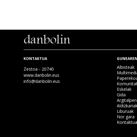
KONTAKTUA
GUNEAREN
Albisteak
Zestoa - 20740
Multimedi
www.danbolin.eus
Papereko
info@danbolin.eus
Komunita
Eskelak
Gida
Argitalpe
Aldizkaria
Liburuak
Nor gara
Kontaktu