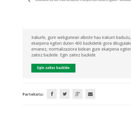
Irakurle, gure webgunean albiste hau irakurri baduzu,
ekarpena egiten duten 400 bazkidetik gora ditugulako
emanez, normalizaziora bidean gure ekarpena egiten 
zaitez bazkide. Egin zaitez bazkide
Egin zaitez bazkide
Partekatu: