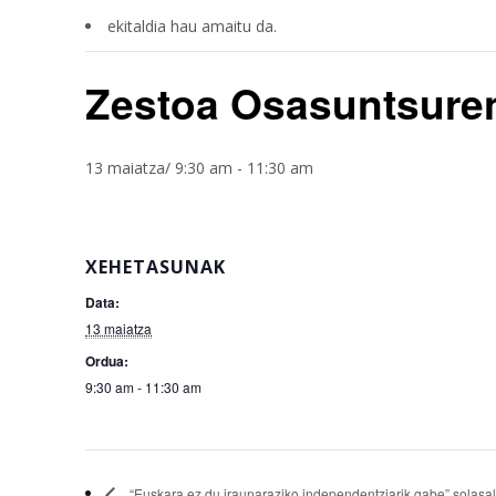
ekitaldia hau amaitu da.
Zestoa Osasuntsuren
13 maiatza/ 9:30 am
-
11:30 am
XEHETASUNAK
Data:
13 maiatza
Ordua:
9:30 am - 11:30 am
“Euskara ez du iraunaraziko independentziarik gabe” solasa