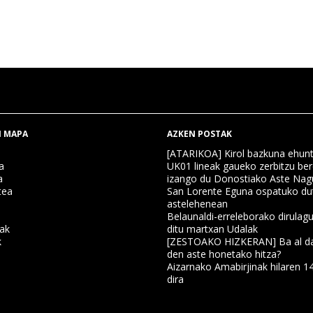
 MAPA
AZKEN POSTAK
[ATARIKOA] Kirol bazkuna ehun
a
UK01 lineak gaueko zerbitzu ber
a
izango du Donostiako Aste Nag
tea
San Lorente Eguna ospatuko du
astelehenean
Belaunaldi-erreleborako dirulagu
nak
ditu martxan Udalak
k
[ZESTOAKO HIZKERAN] Ba al da
den aste honetako hitza?
Aizarnako Amabirjinak hilaren 1
a
dira