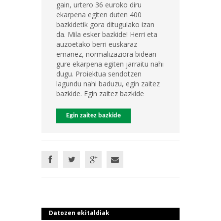
gain, urtero 36 euroko diru
ekarpena egiten duten 400
bazkidetik gora ditugulako izan
da. Mila esker bazkide! Herri eta
auzoetako berri euskaraz
emanez, normalizaziora bidean
gure ekarpena egiten jarraitu nahi
dugu. Proiektua sendotzen
lagundu nahi baduzu, egin zaitez
bazkide. Egin zaitez bazkide
Egin zaitez bazkide
Datozen ekitaldiak