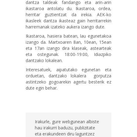
dantza taldeak fandango eta arin-arin
ikastaroa antolatu du. Ikastaroa, ordea,
herritar guztientzat da irekia. AEK-ko
ikasleek dantza ikasteaz gain herritarrekin
harremanak izateko aukera izango dute.
Ikastaroa, hasiera batean, lau egunetakoa
izango da. Martxoaren 8an, 10ean, 15ean
eta 17an izango dira klaseak, astearteak
eta ostegunak. 18:00-19:00, Idiazpiko
dantzako lokalean.
Interesatuek, aipatutako egunetan eta
orduetan, dantzako lokalera gorputza
astintzeko gogoarekin agertu besterik ez
dute egin behar.
Irakurle, gure webgunean albiste
hau irakurri baduzu, publizitate
eta erakundeen diru laguntzez