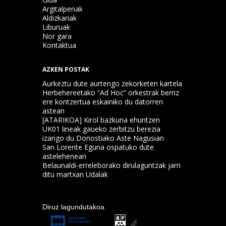
Argitalpenak
Aldizkariak
Liburuak
Nor gara
Kontaktua
AZKEN POSTAK
Aurkeztu dute aurtengo zekorketen kartela
Herbehereetako “Ad Hoc” orkestrak berriz
ere kontzertua eskainiko du datorren
astean
[ATARIKOA] Kirol bazkuna ehuntzen
UK01 lineak gaueko zerbitzu berezia
izango du Donostiako Aste Nagusian
San Lorente Eguna ospatuko dute
astelehenean
Belaunaldi-erreleborako dirulaguntzak jarri
ditu martxan Udalak
Diruz lagundutakoa