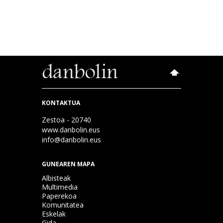
KONTAKTUA
Zestoa - 20740
www.danbolin.eus
info@danbolin.eus
GUNEAREN MAPA
Albisteak
Multimedia
Paperekoa
Komunitatea
Eskelak
Gida