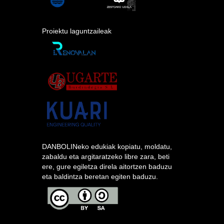
Proiektu laguntzaileak
DANBOLINeko edukiak kopiatu, moldatu,
zabaldu eta argitaratzeko libre zara, beti
ere, gure egiletza direla aitortzen baduzu
eta baldintza beretan egiten baduzu.