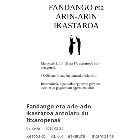
Fandango eta arin-arin
ikastaroa antolatu du
Itxaropenak
Danbolin— 2016-02-26
Zestoako AEK-k eskatuta, Itxaropena