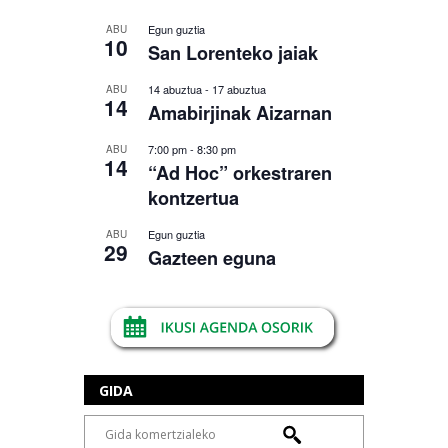
Egun guztia
ABU
10
San Lorenteko jaiak
14 abuztua
-
17 abuztua
ABU
14
Amabirjinak Aizarnan
7:00 pm
-
8:30 pm
ABU
14
“Ad Hoc” orkestraren
kontzertua
Egun guztia
ABU
29
Gazteen eguna
GIDA