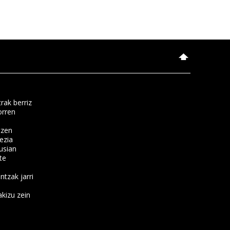
rak berriz
orren
tzen
ezia
usian
te
ntzak jarri
kizu zein