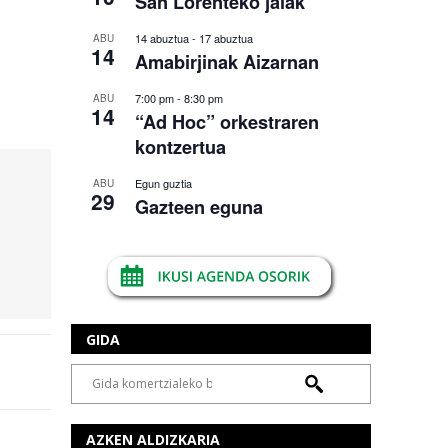
San Lorenteko jaiak
14 abuztua
-
17 abuztua
ABU
14
Amabirjinak Aizarnan
7:00 pm
-
8:30 pm
ABU
14
“Ad Hoc” orkestraren
kontzertua
Egun guztia
ABU
29
Gazteen eguna
GIDA
AZKEN ALDIZKARIA