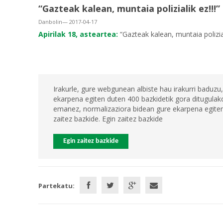
“Gazteak kalean, muntaia polizialik ez!!
Danbolin— 2017-04-17
Apirilak 18, asteartea:
“Gazteak kalean, muntaia polizia
Irakurle, gure webgunean albiste hau irakurri baduzu,
ekarpena egiten duten 400 bazkidetik gora ditugulako
emanez, normalizaziora bidean gure ekarpena egiten 
zaitez bazkide. Egin zaitez bazkide
Egin zaitez bazkide
Partekatu: