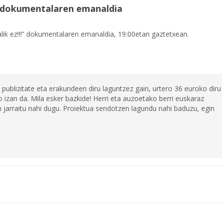
!” dokumentalaren emanaldia
lik ez!!!” dokumentalaren emanaldia, 19:00etan gaztetxean.
 publizitate eta erakundeen diru laguntzez gain, urtero 36 euroko diru
 izan da. Mila esker bazkide! Herri eta auzoetako berri euskaraz
jarraitu nahi dugu. Proiektua sendotzen lagundu nahi baduzu, egin