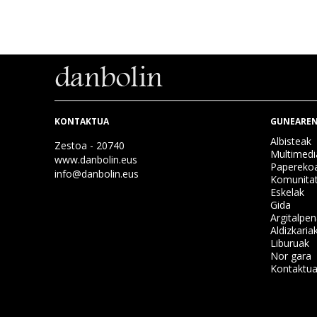
KONTAKTUA
GUNEAREN
Albisteak
Zestoa - 20740
Multimedi
www.danbolin.eus
Papereko
info@danbolin.eus
Komunita
Eskelak
Gida
Argitalpe
Aldizkaria
Liburuak
Nor gara
Kontaktu