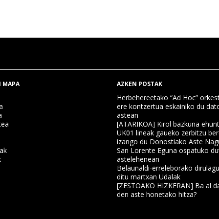
 MAPA
AZKEN POSTAK
Herbehereetako “Ad Hoc” orkest
a
ere kontzertua eskainiko du dat
a
astean
tea
[ATARIKOA] Kirol bazkuna ehun
UK01 lineak gaueko zerbitzu ber
izango du Donostiako Aste Nag
nak
San Lorente Eguna ospatuko du
k
astelehenean
Belaunaldi-erreleborako dirulagu
ditu martxan Udalak
a
[ZESTOAKO HIZKERAN] Ba al da
den aste honetako hitza?