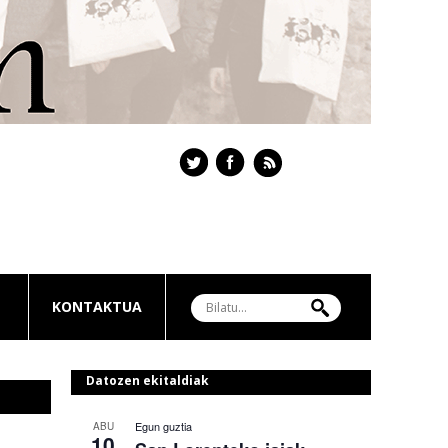
KONTAKTUA
Datozen ekitaldiak
Egun guztia
ABU
10