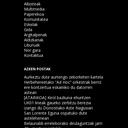
Albisteak
Multimedia
Paperekoa
Komunitatea
Eskelak
Gida
Argitalpenak
Aldizkariak
Liburuak
Nor gara
Kontaktua
AZKEN POSTAK
Aurkeztu dute aurtengo zekorketen kartela
Herbehereetako “Ad Hoc” orkestrak berriz
ere kontzertua eskainiko du datorren
astean
[ATARIKOA] Kirol bazkuna ehuntzen
UK01 lineak gaueko zerbitzu berezia
izango du Donostiako Aste Nagusian
San Lorente Eguna ospatuko dute
astelehenean
Belaunaldi-erreleborako dirulaguntzak jarri