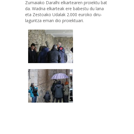
Zumaiako Daralhi elkartearen proiektu bat
da. Wadna elkarteak ere babestu du lana
eta Zestoako Udalak 2.000 euroko diru-
laguntza eman dio proiektuari.