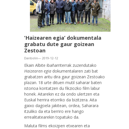
‘Haizearen egia’ dokumentala
grabatu dute gaur goizean
Zestoan
Danbolin— 2019-12-12
Ekain Albite ibañarriterrak zuzendutako
Haizearen egia
dokumentalaren zati bat
grabatzen aritu dira gaur goizean Zestoako
plazan. 18 urte dituen mutil saharar baten
istorioa kontatzen du fikziozko film labur
honek. Aitarekin ez da ondo ulertzen eta
Euskal herrira etorriko da bizitzera. Aita
gaixo dagoela jakitean, ordea, Saharara
itzuliko da eta berriro ere hango
errealitatearekin topatuko da.
Maluta films ekoizpen etxearen eta