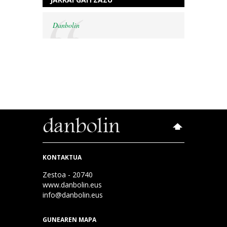
Danbolin
KONTAKTUA
Zestoa - 20740
www.danbolin.eus
info@danbolin.eus
GUNEAREN MAPA