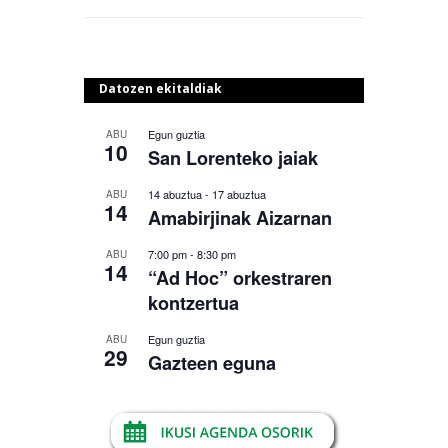
Datozen ekitaldiak
Egun guztia
ABU
10
San Lorenteko jaiak
14 abuztua
-
17 abuztua
ABU
14
Amabirjinak Aizarnan
7:00 pm
-
8:30 pm
ABU
14
“Ad Hoc” orkestraren
kontzertua
Egun guztia
ABU
29
Gazteen eguna