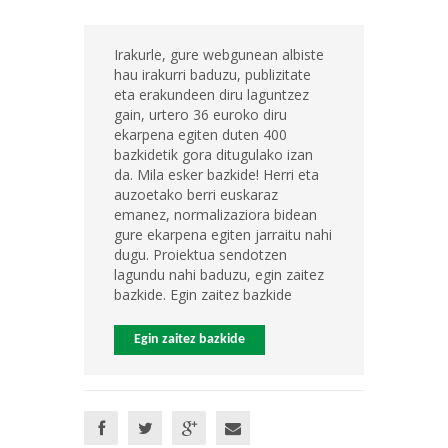
Irakurle, gure webgunean albiste
hau irakurri baduzu, publizitate
eta erakundeen diru laguntzez
gain, urtero 36 euroko diru
ekarpena egiten duten 400
bazkidetik gora ditugulako izan
da. Mila esker bazkide! Herri eta
auzoetako berri euskaraz
emanez, normalizaziora bidean
gure ekarpena egiten jarraitu nahi
dugu. Proiektua sendotzen
lagundu nahi baduzu, egin zaitez
bazkide. Egin zaitez bazkide
Egin zaitez bazkide