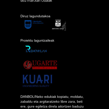
ditu martxan Udalak
Diruz lagundutakoa
Proiektu laguntzaileak
DANBOLINeko edukiak kopiatu, moldatu,
zabaldu eta argitaratzeko libre zara, beti
ere, gure egiletza direla aitortzen baduzu