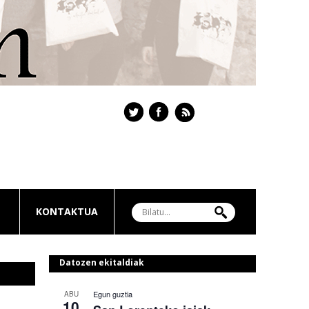
KONTAKTUA
Datozen ekitaldiak
Egun guztia
ABU
10