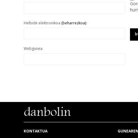
Gor
hur
Helbide elektronikoa
(beharrezkoa):
Webgunea
KONTAKTUA
GUNEAREN