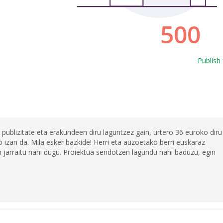
Publish 
 publizitate eta erakundeen diru laguntzez gain, urtero 36 euroko diru
 izan da. Mila esker bazkide! Herri eta auzoetako berri euskaraz
jarraitu nahi dugu. Proiektua sendotzen lagundu nahi baduzu, egin