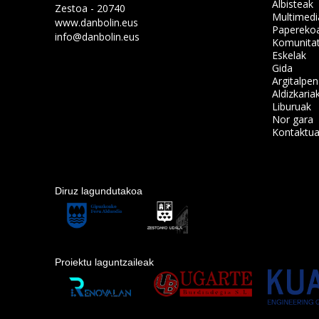
Albisteak
Zestoa - 20740
Multimedi
www.danbolin.eus
Papereko
info@danbolin.eus
Komunita
Eskelak
Gida
Argitalpe
Aldizkaria
Liburuak
Nor gara
Kontaktu
Diruz lagundutakoa
Proiektu laguntzaileak