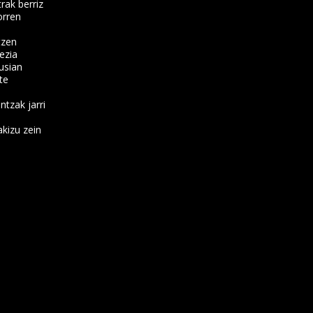
rak berriz
orren
tzen
ezia
usian
te
ntzak jarri
kizu zein