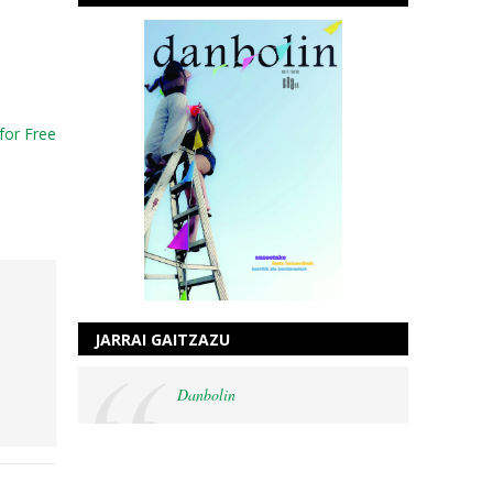
for Free
JARRAI GAITZAZU
Danbolin