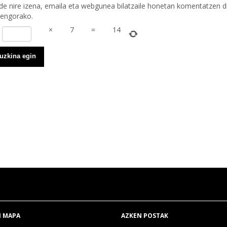
de nire izena, emaila eta webgunea bilatzaile honetan komentatzen 
rengorako.
×
7
=
14
 MAPA
AZKEN POSTAK