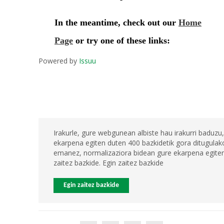
Powered by
Issuu
Irakurle, gure webgunean albiste hau irakurri baduzu,
ekarpena egiten duten 400 bazkidetik gora ditugulako
emanez, normalizaziora bidean gure ekarpena egiten 
zaitez bazkide. Egin zaitez bazkide
Egin zaitez bazkide