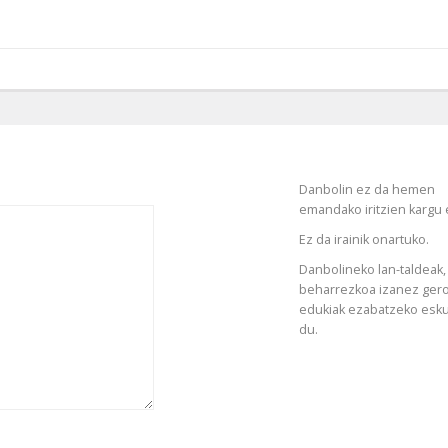
Danbolin ez da hemen
emandako iritzien kargu 
Ez da irainik onartuko.
Danbolineko lan-taldeak,
beharrezkoa izanez gero
edukiak ezabatzeko esk
du.