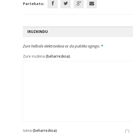
Partekatu:
IRUZKINDU
Zure helbide elektronikoa ez da publiko egingo.
*
Zure iruzkina
(beharrezkoa):
Izena
(beharrezkoa):