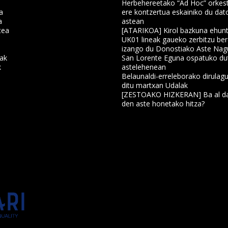
Herbehereetako “Ad Hoc” orkest
a
ere kontzertua eskainiko du dat
a
astean
tea
[ATARIKOA] Kirol bazkuna ehun
UK01 lineak gaueko zerbitzu ber
izango du Donostiako Aste Nag
nak
San Lorente Eguna ospatuko du
k
astelehenean
Belaunaldi-erreleborako dirulagu
ditu martxan Udalak
a
[ZESTOAKO HIZKERAN] Ba al da
den aste honetako hitza?