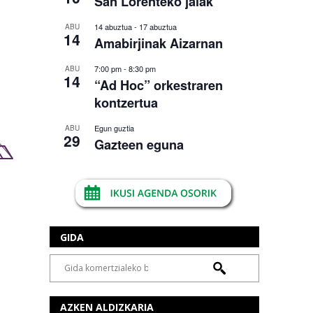
San Lorenteko jaiak
14 abuztua
-
17 abuztua
ABU
14
Amabirjinak Aizarnan
7:00 pm
-
8:30 pm
ABU
14
“Ad Hoc” orkestraren
kontzertua
Egun guztia
ABU
29
Gazteen eguna
GIDA
AZKEN ALDIZKARIA