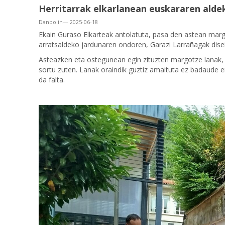
Herritarrak elkarlanean euskararen alde
Danbolin— 2025-06-18
Ekain Guraso Elkarteak antolatuta, pasa den astean marg
arratsaldeko jardunaren ondoren, Garazi Larrañagak dise
Asteazken eta ostegunean egin zituzten margotze lanak, 
sortu zuten. Lanak oraindik guztiz amaituta ez badaude 
da falta.