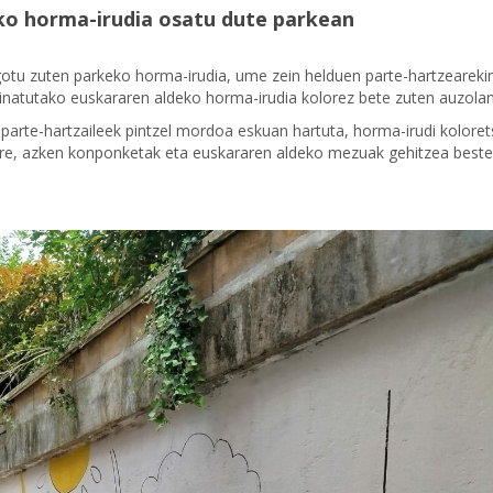
ko horma-irudia osatu dute parkean
otu zuten parkeko horma-irudia, ume zein helduen parte-hartzearekin
inatutako euskararen aldeko horma-irudia kolorez bete zuten auzola
parte-hartzaileek pintzel mordoa eskuan hartuta, horma-irudi kolore
ere, azken konponketak eta euskararen aldeko mezuak gehitzea beste