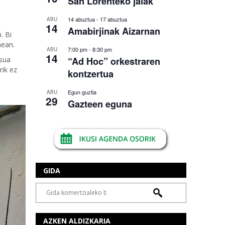
San Lorenteko jaiak
14 abuztua
-
17 abuztua
ABU
14
Amabirjinak Aizarnan
. Bi
nean.
7:00 pm
-
8:30 pm
ABU
14
tsua
“Ad Hoc” orkestraren
rik ez
kontzertua
Egun guztia
ABU
29
Gazteen eguna
GIDA
AZKEN ALDIZKARIA