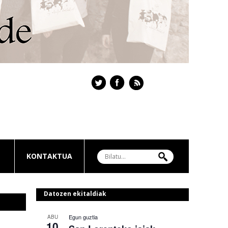
KONTAKTUA
Datozen ekitaldiak
Egun guztia
ABU
10