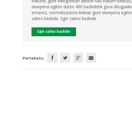
Irakurle, gure webgunean albiste hau irakurri baduzu,
ekarpena egiten duten 400 bazkidetik gora ditugulako
emanez, normalizaziora bidean gure ekarpena egiten 
zaitez bazkide. Egin zaitez bazkide
Egin zaitez bazkide
Partekatu: