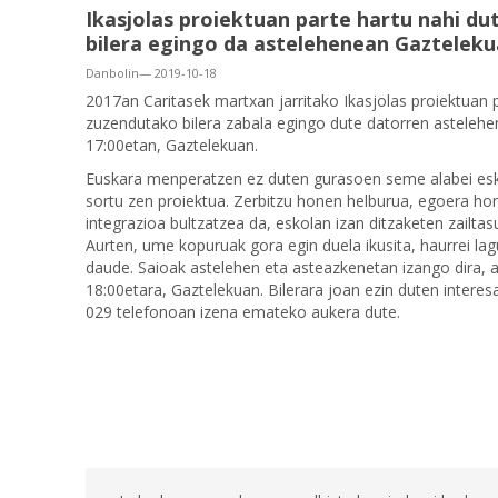
Ikasjolas proiektuan parte hartu nahi d
bilera egingo da astelehenean Gaztelek
Danbolin— 2019-10-18
2017an Caritasek martxan jarritako Ikasjolas proiektuan 
zuzendutako bilera zabala egingo dute datorren astelehen
17:00etan, Gaztelekuan.
Euskara menperatzen ez duten gurasoen seme alabei esk
sortu zen proiektua. Zerbitzu honen helburua, egoera h
integrazioa bultzatzea da, eskolan izan ditzaketen zailtasu
Aurten, ume kopuruak gora egin duela ikusita, haurrei la
daude. Saioak astelehen eta asteazkenetan izango dira, a
18:00etara, Gaztelekuan. Bilerara joan ezin duten inter
029 telefonoan izena emateko aukera dute.