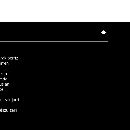
rak berriz
orren
tzen
ezia
usian
te
ntzak jarri
kizu zein