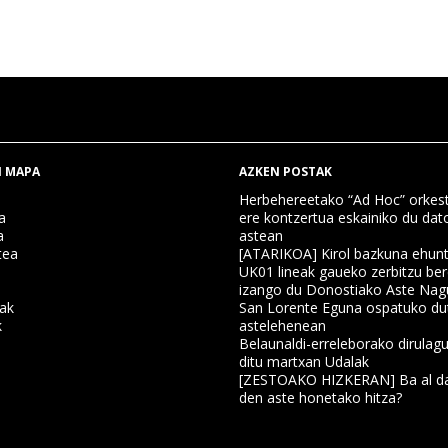
 MAPA
AZKEN POSTAK
Herbehereetako “Ad Hoc” orkest
a
ere kontzertua eskainiko du dat
a
astean
tea
[ATARIKOA] Kirol bazkuna ehun
UK01 lineak gaueko zerbitzu ber
izango du Donostiako Aste Nag
nak
San Lorente Eguna ospatuko du
k
astelehenean
Belaunaldi-erreleborako dirulagu
ditu martxan Udalak
a
[ZESTOAKO HIZKERAN] Ba al da
den aste honetako hitza?