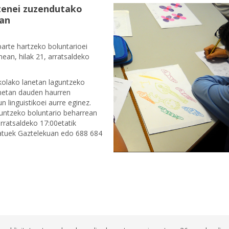
utenei zuzendutako
uan
parte hartzeko boluntarioei
ean, hilak 21, arratsaldeko
olako lanetan laguntzeko
onetan dauden haurren
n linguistikoei aurre eginez.
guntzeko boluntario beharrean
rratsaldeko 17:00etatik
esatuek Gaztelekuan edo 688 684