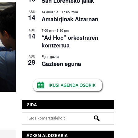
San Lorenteko jaiak
14 abuztua
-
17 abuztua
ABU
14
Amabirjinak Aizarnan
7:00 pm
-
8:30 pm
ABU
14
“Ad Hoc” orkestraren
kontzertua
Egun guztia
ABU
29
Gazteen eguna
GIDA
AZKEN ALDIZKARIA