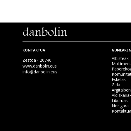
KONTAKTUA
GUNEAREN
Albisteak
Zestoa - 20740
Multimedi
www.danbolin.eus
Papereko
info@danbolin.eus
Komunita
Eskelak
Gida
Argitalpe
Aldizkaria
Liburuak
Nor gara
Kontaktu