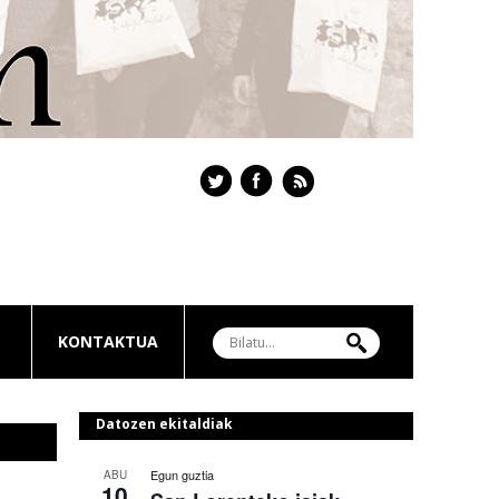
KONTAKTUA
Datozen ekitaldiak
Egun guztia
ABU
10