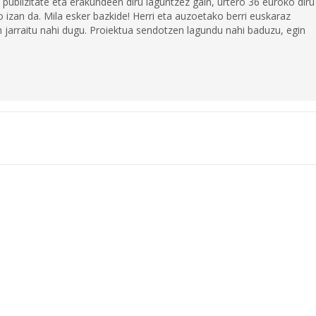
 publizitate eta erakundeen diru laguntzez gain, urtero 36 euroko diru
 izan da. Mila esker bazkide! Herri eta auzoetako berri euskaraz
jarraitu nahi dugu. Proiektua sendotzen lagundu nahi baduzu, egin