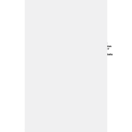
Iruñean ospatuko den 20.
Korrika amaiera-festara
autobusa antolatu dugu
Zestoako AEK euskaltegia— 2017-04-03
Datorren igandean azken kilometroak egin,
20. Korrikako mezua entzun eta festa
ederraz goza dezazun autobusa antolatu
dugu eskualdetik!
Eman izena whatsapp bidez 670 420 048
telefonoan.