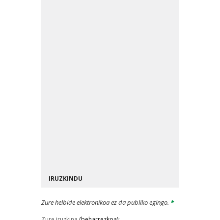
da. Mila esker bazkide! Herri eta
auzoetako berri euskaraz
emanez, normalizaziora bidean
gure ekarpena egiten jarraitu nahi
dugu. Proiektua sendotzen
lagundu nahi baduzu, egin zaitez
bazkide. Egin zaitez bazkide
Egin zaitez bazkide
IRUZKINDU
Zure helbide elektronikoa ez da publiko egingo.
*
Zure iruzkina
(beharrezkoa):