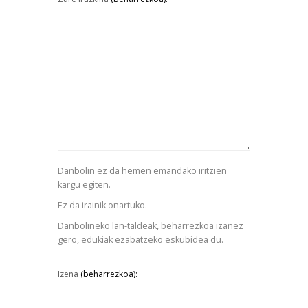
Danbolin ez da hemen emandako iritzien
kargu egiten.
Ez da irainik onartuko.
Danbolineko lan-taldeak, beharrezkoa izanez
gero, edukiak ezabatzeko eskubidea du.
Izena
(beharrezkoa):