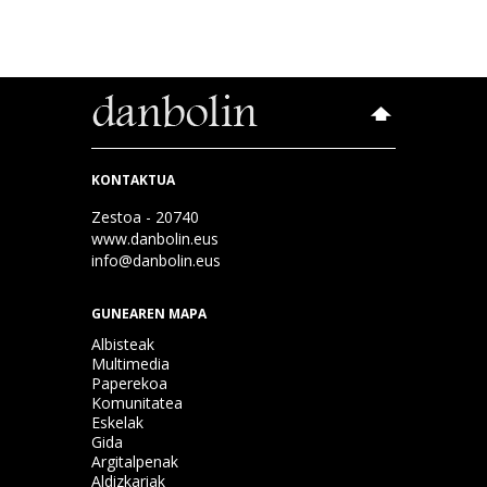
KONTAKTUA
Zestoa - 20740
www.danbolin.eus
info@danbolin.eus
GUNEAREN MAPA
Albisteak
Multimedia
Paperekoa
Komunitatea
Eskelak
Gida
Argitalpenak
Aldizkariak