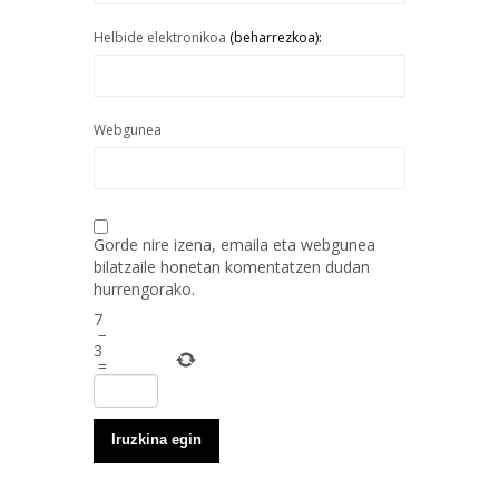
Helbide elektronikoa
(beharrezkoa):
Webgunea
Gorde nire izena, emaila eta webgunea
bilatzaile honetan komentatzen dudan
hurrengorako.
7
−
3
=