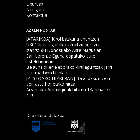
Liburuak
Nor gara
Kontaktua
AZKEN POSTAK
[ATARIKOA] Kirol bazkuna ehuntzen
UK01 lineak gaueko zerbitzu berezia
izango du Donostiako Aste Nagusian
San Lorente Eguna ospatuko dute
astelehenean
Belaunaldi-erreleborako dirulaguntzak jarri
ditu martxan Udalak
[ZESTOAKO HIZKERAN] Ba al dakizu zein
den aste honetako hitza?
Aizarnako Amabirjinak hilaren 14an hasiko
dira
Diruz lagundutakoa