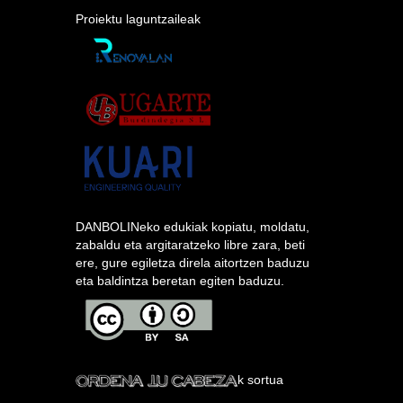
Proiektu laguntzaileak
DANBOLINeko edukiak kopiatu, moldatu,
zabaldu eta argitaratzeko libre zara, beti
ere, gure egiletza direla aitortzen baduzu
eta baldintza beretan egiten baduzu.
k sortua