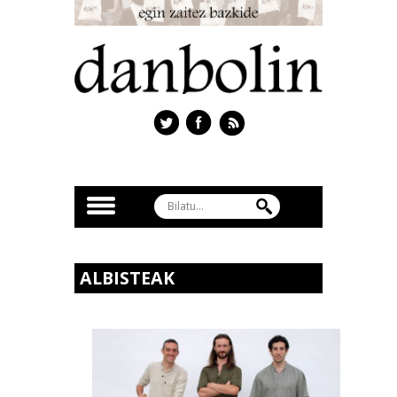
ALBISTEAK