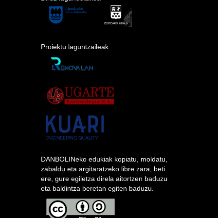
Proiektu laguntzaileak
DANBOLINeko edukiak kopiatu, moldatu,
zabaldu eta argitaratzeko libre zara, beti
ere, gure egiletza direla aitortzen baduzu
eta baldintza beretan egiten baduzu.