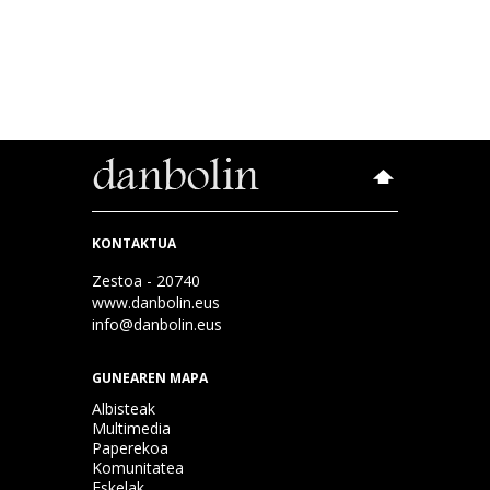
KONTAKTUA
Zestoa - 20740
www.danbolin.eus
info@danbolin.eus
GUNEAREN MAPA
Albisteak
Multimedia
Paperekoa
Komunitatea
Eskelak