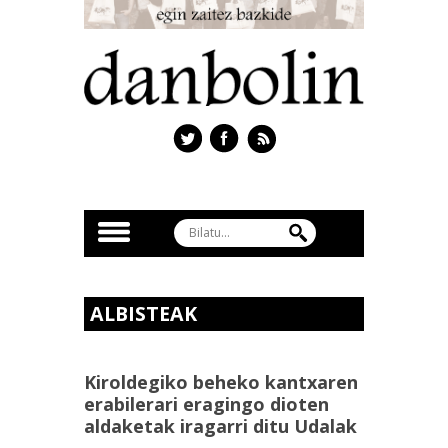
ALBISTEAK
Kiroldegiko beheko kantxaren
erabilerari eragingo dioten
aldaketak iragarri ditu Udalak