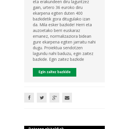
eta erakundeen diru laguntzez
gain, urtero 36 euroko diru
ekarpena egiten duten 400
bazkidetik gora ditugulako izan
da. Mila esker bazkide! Herri eta
auzoetako berri euskaraz
emanez, normalizaziora bidean
gure ekarpena egiten jarraitu nahi
dugu. Proiektua sendotzen
lagundu nahi baduzu, egin zaitez
bazkide. Egin zaitez bazkide
Egin zaitez bazkide
Datozen ekitaldiak