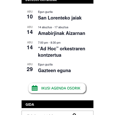
Egun guztia
ABU
10
San Lorenteko jaiak
14 abuztua
-
17 abuztua
ABU
14
Amabirjinak Aizarnan
7:00 pm
-
8:30 pm
ABU
14
“Ad Hoc” orkestraren
kontzertua
Egun guztia
ABU
29
Gazteen eguna
GIDA