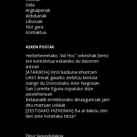
Gida
Argitalpenak
Aldizkariak
Liburuak
Nor gara
Kontaktua
AZKEN POSTAK
Herbehereetako “Ad Hoc” orkestrak berriz
ere kontzertua eskainiko du datorren
astean
[ATARIKOA] Kirol bazkuna ehuntzen
UK01 lineak gaueko zerbitzu berezia
izango du Donostiako Aste Nagusian
San Lorente Eguna ospatuko dute
astelehenean
Belaunaldi-erreleborako dirulaguntzak jarri
ditu martxan Udalak
[ZESTOAKO HIZKERAN] Ba al dakizu zein
den aste honetako hitza?
Diruz lagundutakoa