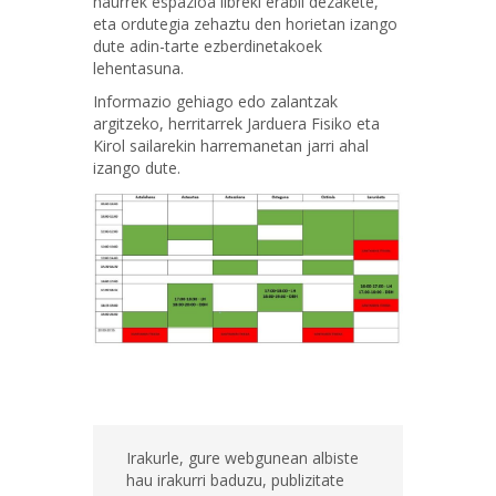
haurrek espazioa libreki erabil dezakete,
eta ordutegia zehaztu den horietan izango
dute adin-tarte ezberdinetakoek
lehentasuna.
Informazio gehiago edo zalantzak
argitzeko, herritarrek Jarduera Fisiko eta
Kirol sailarekin harremanetan jarri ahal
izango dute.
Irakurle, gure webgunean albiste
hau irakurri baduzu, publizitate