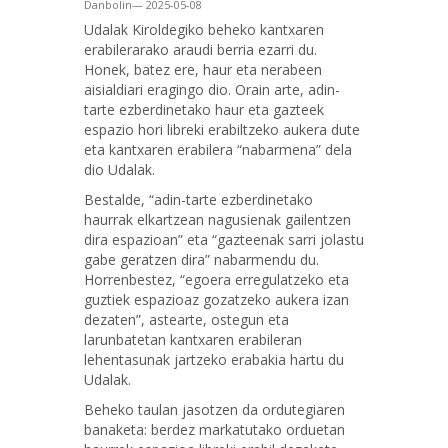
Danbolin— 2025-05-08
Udalak Kiroldegiko beheko kantxaren
erabilerarako araudi berria ezarri du.
Honek, batez ere, haur eta nerabeen
aisialdiari eragingo dio. Orain arte, adin-
tarte ezberdinetako haur eta gazteek
espazio hori libreki erabiltzeko aukera dute
eta kantxaren erabilera “nabarmena” dela
dio Udalak.
Bestalde, “adin-tarte ezberdinetako
haurrak elkartzean nagusienak gailentzen
dira espazioan” eta “gazteenak sarri jolastu
gabe geratzen dira” nabarmendu du.
Horrenbestez, “egoera erregulatzeko eta
guztiek espazioaz gozatzeko aukera izan
dezaten”, astearte, ostegun eta
larunbatetan kantxaren erabileran
lehentasunak jartzeko erabakia hartu du
Udalak.
Beheko taulan jasotzen da ordutegiaren
banaketa: berdez markatutako orduetan