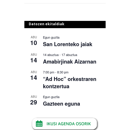
Datozen ekitaldiak
Egun guztia
ABU
10
San Lorenteko jaiak
14 abuztua
-
17 abuztua
ABU
14
Amabirjinak Aizarnan
7:00 pm
-
8:30 pm
ABU
14
“Ad Hoc” orkestraren
kontzertua
Egun guztia
ABU
29
Gazteen eguna