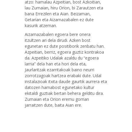
atzo: hamalau Azpeitian, bost Azkoitian,
lau Zumaian, hiru Orion, bi Zarautzen eta
bana Errezilen eta Aian. Beizaman,
Getarian eta Aizarnazabalen ez dute
kasurik atzeman.
Aizarnazabalen egoera bere onera
itzultzen ari dela dirudi. Azken bost
egunetan ez dute positiborik zenbatu han.
Azpeitian, berriz, egoera guztiz kontrakoa
da. Azpeitiko Udalak azaldu du “egoera
larria” dela han eta hori dela eta,
Jaurlaritzak ezarritakoak baino neurri
zorrotzagoak hartzea erabaki dute. Udal
instalazioak itxita daude gaurtik aurrera eta
datozen hamabost egunetako kultur
ekitaldi guztiak bertan behera gelditu dira.
Zumaian eta Orion eremu gorrian
jarraitzen dute, baita Aian ere.