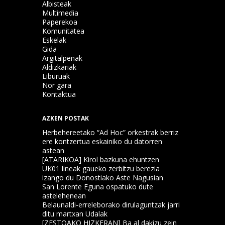
Albisteak
Multimedia
Paperekoa
Komunitatea
Eskelak
Gida
Argitalpenak
Aldizkariak
Liburuak
Nor gara
Kontaktua
AZKEN POSTAK
Herbehereetako “Ad Hoc” orkestrak berriz
ere kontzertua eskainiko du datorren
astean
[ATARIKOA] Kirol bazkuna ehuntzen
UK01 lineak gaueko zerbitzu berezia
izango du Donostiako Aste Nagusian
San Lorente Eguna ospatuko dute
astelehenean
Belaunaldi-erreleborako dirulaguntzak jarri
ditu martxan Udalak
[ZESTOAKO HIZKERAN] Ba al dakizu zein