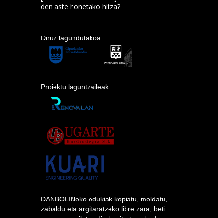
den aste honetako hitza?
Diruz lagundutakoa
Proiektu laguntzaileak
DANBOLINeko edukiak kopiatu, moldatu,
zabaldu eta argitaratzeko libre zara, beti