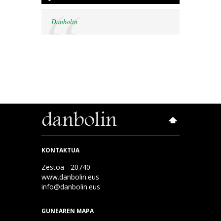
Danbolin
KONTAKTUA
Zestoa - 20740
www.danbolin.eus
info@danbolin.eus
GUNEAREN MAPA