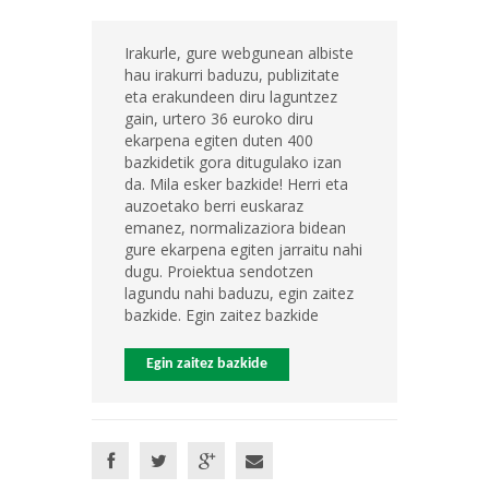
Irakurle, gure webgunean albiste
hau irakurri baduzu, publizitate
eta erakundeen diru laguntzez
gain, urtero 36 euroko diru
ekarpena egiten duten 400
bazkidetik gora ditugulako izan
da. Mila esker bazkide! Herri eta
auzoetako berri euskaraz
emanez, normalizaziora bidean
gure ekarpena egiten jarraitu nahi
dugu. Proiektua sendotzen
lagundu nahi baduzu, egin zaitez
bazkide. Egin zaitez bazkide
Egin zaitez bazkide