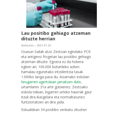
Lau positibo gehiago atzeman
dituzte herrian
Danbolin— 2021-01-26
Osasun Sailak atzo Zestoan egindako PCR
eta antigeno frogetan lau positibo gehiago
atzeman dituzte. Egoera ez da hobera
egiten ari, 100.000 biztanleko azken
hamalau egunetako intzidentzia tasak
1.000ko langa pasa du. Aizarnako eskolan
hirugarren agertokian jarraitzen dute
,
urtarrilaren 31a arte gutxienez. Zestoako
eskola txikian, bigarren urteko haurrak gaur
itzuli dira ikasgelara eta normaltasunez
funtzionatzen ari dira jada.
Eskualdean 34 positibo zenbatu zituzten