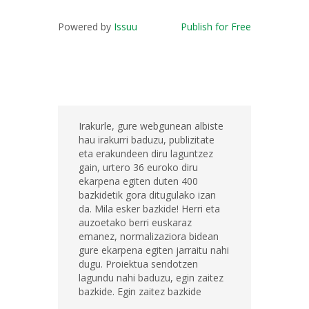
Powered by
Issuu
Publish for Free
Irakurle, gure webgunean albiste
hau irakurri baduzu, publizitate
eta erakundeen diru laguntzez
gain, urtero 36 euroko diru
ekarpena egiten duten 400
bazkidetik gora ditugulako izan
da. Mila esker bazkide! Herri eta
auzoetako berri euskaraz
emanez, normalizaziora bidean
gure ekarpena egiten jarraitu nahi
dugu. Proiektua sendotzen
lagundu nahi baduzu, egin zaitez
bazkide. Egin zaitez bazkide