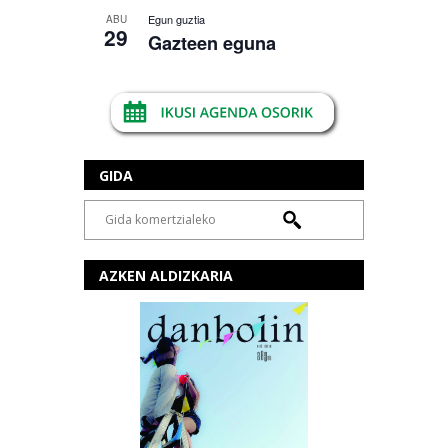
Egun guztia
ABU
29
Gazteen eguna
GIDA
AZKEN ALDIZKARIA