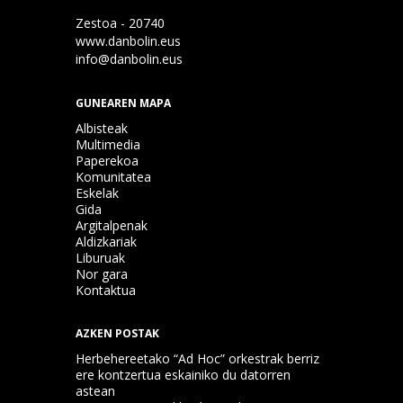
Zestoa - 20740
www.danbolin.eus
info@danbolin.eus
GUNEAREN MAPA
Albisteak
Multimedia
Paperekoa
Komunitatea
Eskelak
Gida
Argitalpenak
Aldizkariak
Liburuak
Nor gara
Kontaktua
AZKEN POSTAK
Herbehereetako “Ad Hoc” orkestrak berriz
ere kontzertua eskainiko du datorren
astean