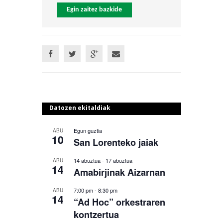
Egin zaitez bazkide
Datozen ekitaldiak
Egun guztia
ABU
10
San Lorenteko jaiak
14 abuztua
-
17 abuztua
ABU
14
Amabirjinak Aizarnan
7:00 pm
-
8:30 pm
ABU
14
“Ad Hoc” orkestraren
kontzertua