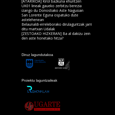
[ATARIKOA] Kirol bazkuna ehuntzen
UK01 lineak gaueko zerbitzu berezia
izango du Donostiako Aste Nagusian
San Lorente Eguna ospatuko dute
astelehenean
Belaunaldi-erreleborako dirulaguntzak jarri
ditu martxan Udalak
[ZESTOAKO HIZKERAN] Ba al dakizu zein
den aste honetako hitza?
Diruz lagundutakoa
Proiektu laguntzaileak