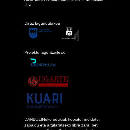
dira
Diruz lagundutakoa
Proiektu laguntzaileak
DANBOLINeko edukiak kopiatu, moldatu,
zabaldu eta argitaratzeko libre zara, beti