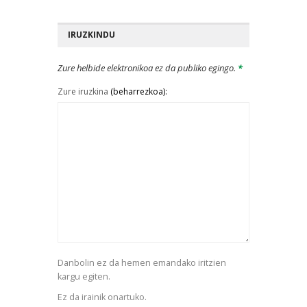
IRUZKINDU
Zure helbide elektronikoa ez da publiko egingo.
*
Zure iruzkina
(beharrezkoa):
Danbolin ez da hemen emandako iritzien
kargu egiten.
Ez da irainik onartuko.