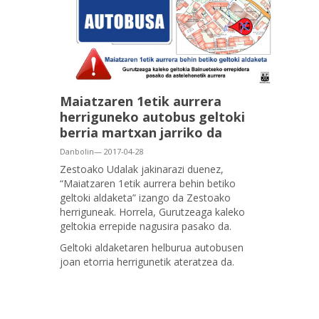
Maiatzaren 1etik aurrera
herriguneko autobus geltoki
berria martxan jarriko da
Danbolin— 2017-04-28
Zestoako Udalak jakinarazi duenez,
“Maiatzaren 1etik aurrera behin betiko
geltoki aldaketa” izango da Zestoako
herriguneak. Horrela, Gurutzeaga kaleko
geltokia errepide nagusira pasako da.
Geltoki aldaketaren helburua autobusen
joan etorria herrigunetik ateratzea da.