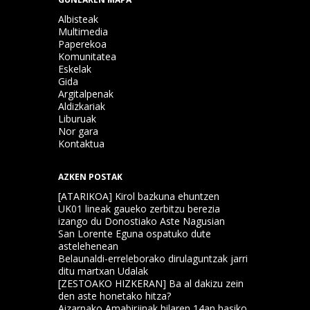
Albisteak
Multimedia
Paperekoa
Komunitatea
Eskelak
Gida
Argitalpenak
Aldizkariak
Liburuak
Nor gara
Kontaktua
AZKEN POSTAK
[ATARIKOA] Kirol bazkuna ehuntzen
UK01 lineak gaueko zerbitzu berezia
izango du Donostiako Aste Nagusian
San Lorente Eguna ospatuko dute
astelehenean
Belaunaldi-erreleborako dirulaguntzak jarri
ditu martxan Udalak
[ZESTOAKO HIZKERAN] Ba al dakizu zein
den aste honetako hitza?
Aizarnako Amabirjinak hilaren 14an hasiko