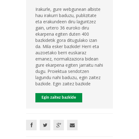
Irakurle, gure webgunean albiste
hau irakurri baduzu, publizitate
eta erakundeen diru laguntzez
gain, urtero 36 euroko diru
ekarpena egiten duten 400
bazkidetik gora ditugulako izan
da. Mila esker bazkide! Herri eta
auzoetako berri euskaraz
emanez, normalizaziora bidean
gure ekarpena egiten jarraitu nahi
dugu. Proiektua sendotzen
lagundu nahi baduzu, egin zaitez
bazkide. Egin zaitez bazkide
Egin zaitez bazkide