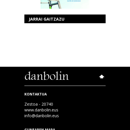
JARRAI GAITZAZU
KONTAKTUA
Zestoa - 20740
www.danbolin.eus
info@danbolin.eus
GUNEAREN MAPA