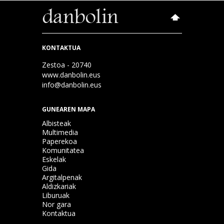
KONTAKTUA
Zestoa - 20740
www.danbolin.eus
info@danbolin.eus
GUNEAREN MAPA
Albisteak
Multimedia
Paperekoa
Komunitatea
Eskelak
Gida
Argitalpenak
Aldizkariak
Liburuak
Nor gara
Kontaktua