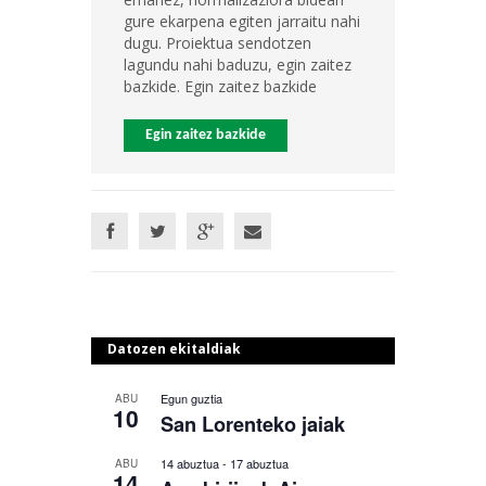
gure ekarpena egiten jarraitu nahi
dugu. Proiektua sendotzen
lagundu nahi baduzu, egin zaitez
bazkide. Egin zaitez bazkide
Egin zaitez bazkide
Datozen ekitaldiak
Egun guztia
ABU
10
San Lorenteko jaiak
14 abuztua
-
17 abuztua
ABU
14