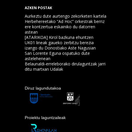
AZKEN POSTAK
Aurkeztu dute aurtengo zekorketen kartela
Herbehereetako “Ad Hoc” orkestrak berriz
ere kontzertua eskainiko du datorren
astean
[ATARIKOA] Kirol bazkuna ehuntzen
UK01 lineak gaueko zerbitzu berezia
izango du Donostiako Aste Nagusian
San Lorente Eguna ospatuko dute
astelehenean
Belaunaldi-erreleborako dirulaguntzak jarri
ditu martxan Udalak
Diruz lagundutakoa
Proiektu laguntzaileak