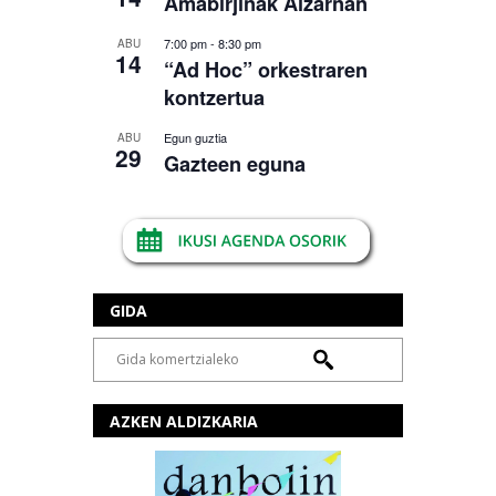
Amabirjinak Aizarnan
7:00 pm
-
8:30 pm
ABU
14
“Ad Hoc” orkestraren
kontzertua
Egun guztia
ABU
29
Gazteen eguna
GIDA
AZKEN ALDIZKARIA