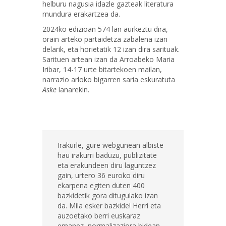
helburu nagusia idazle gazteak literatura
mundura erakartzea da.
2024ko edizioan 574 lan aurkeztu dira,
orain arteko partaidetza zabalena izan
delarik, eta horietatik 12 izan dira sarituak.
Sarituen artean izan da Arroabeko Maria
Iribar, 14-17 urte bitartekoen mailan,
narrazio arloko bigarren saria eskuratuta
Aske
lanarekin.
Irakurle, gure webgunean albiste
hau irakurri baduzu, publizitate
eta erakundeen diru laguntzez
gain, urtero 36 euroko diru
ekarpena egiten duten 400
bazkidetik gora ditugulako izan
da. Mila esker bazkide! Herri eta
auzoetako berri euskaraz
emanez, normalizaziora bidean