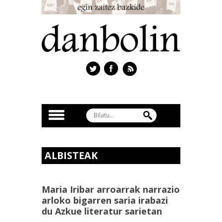
ALBISTEAK
Maria Iribar arroarrak narrazio
arloko bigarren saria irabazi
du Azkue literatur sarietan