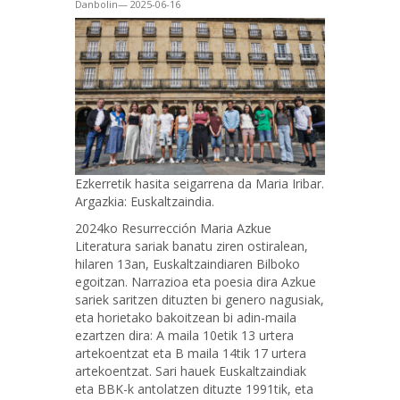
Danbolin— 2025-06-16
Ezkerretik hasita seigarrena da Maria Iribar.
Argazkia: Euskaltzaindia.
2024ko Resurrección Maria Azkue
Literatura sariak banatu ziren ostiralean,
hilaren 13an, Euskaltzaindiaren Bilboko
egoitzan. Narrazioa eta poesia dira Azkue
sariek saritzen dituzten bi genero nagusiak,
eta horietako bakoitzean bi adin-maila
ezartzen dira: A maila 10etik 13 urtera
artekoentzat eta B maila 14tik 17 urtera
artekoentzat. Sari hauek Euskaltzaindiak
eta BBK-k antolatzen dituzte 1991tik, eta