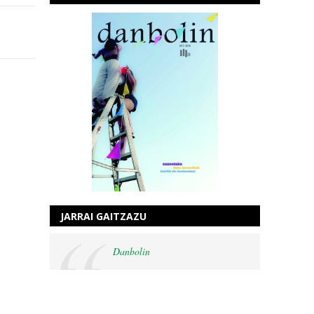
JARRAI GAITZAZU
Danbolin