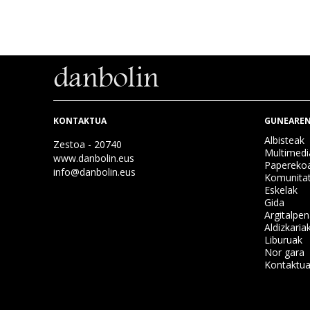
KONTAKTUA
GUNEAREN
Albisteak
Zestoa - 20740
Multimedi
www.danbolin.eus
Papereko
info@danbolin.eus
Komunita
Eskelak
Gida
Argitalpe
Aldizkaria
Liburuak
Nor gara
Kontaktu