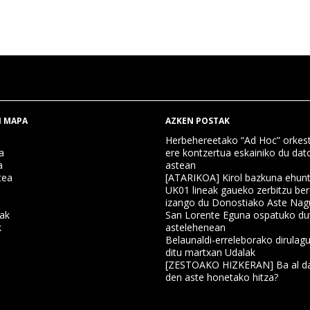
 MAPA
AZKEN POSTAK
Herbehereetako “Ad Hoc” orkest
a
ere kontzertua eskainiko du dat
a
astean
tea
[ATARIKOA] Kirol bazkuna ehun
UK01 lineak gaueko zerbitzu ber
izango du Donostiako Aste Nag
nak
San Lorente Eguna ospatuko du
k
astelehenean
Belaunaldi-erreleborako dirulagu
ditu martxan Udalak
a
[ZESTOAKO HIZKERAN] Ba al da
den aste honetako hitza?