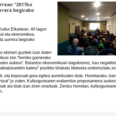
arrean “2017ko
rrera begirako
Kultur Elkartean. 40 lagun
ural eta ekonomikoa,
ta aurrera begirako
ko ekimen guztiek izan duten
ikusi zen “herriko gainerako
o duten aukera”. Balantze ekonomikoari dagokionez, hau negatib
biatzearekin batera” positibo bilakatu litekeela ondorioztatu ze
k, eta kopuruak gora egitea aurreikusten dute. Horretarako, bai
ntzat” jo zuten. Kulturgunearen eraberritze proposamena aurkez
iak ala biak izan ziren onartuak. Zentzu horretan, kulturgunear
n.