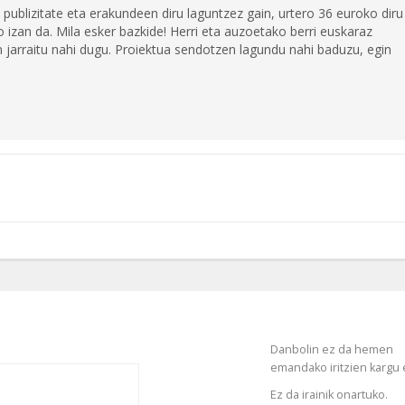
 publizitate eta erakundeen diru laguntzez gain, urtero 36 euroko diru
 izan da. Mila esker bazkide! Herri eta auzoetako berri euskaraz
jarraitu nahi dugu. Proiektua sendotzen lagundu nahi baduzu, egin
Danbolin ez da hemen
emandako iritzien kargu 
Ez da irainik onartuko.