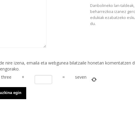
Danbolineko lan-taldeak,
beharrezkoa izanez gero
edukiak ezabatzeko esk
du.
de nire izena, emaila eta webgunea bilatzaile honetan komentatzen 
rengorako.
three
+
=
seven