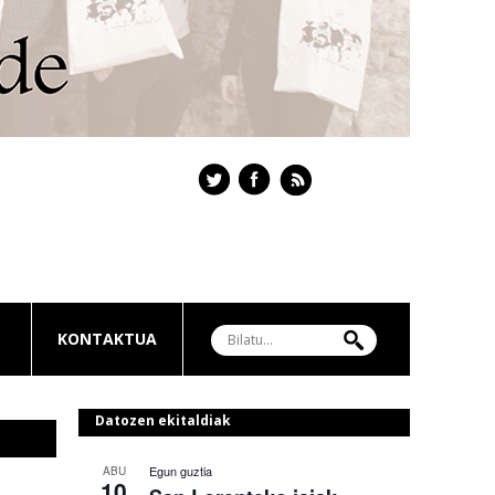
KONTAKTUA
Datozen ekitaldiak
Egun guztia
ABU
10