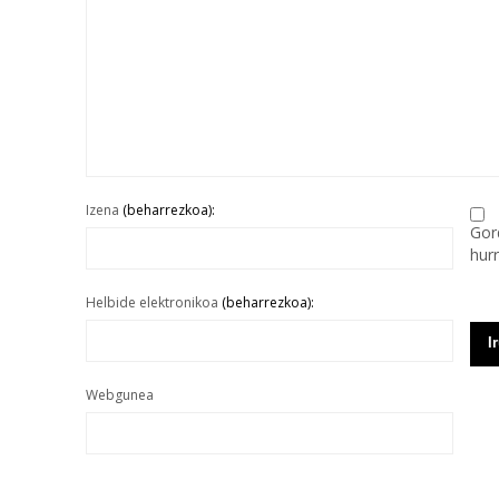
Izena
(beharrezkoa):
Gor
hur
Helbide elektronikoa
(beharrezkoa):
Webgunea