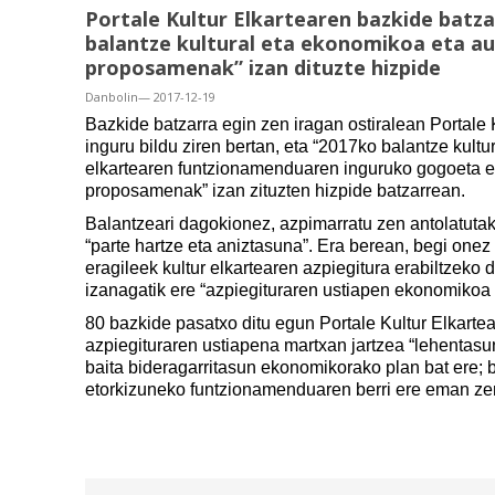
Portale Kultur Elkartearen bazkide batz
balantze kultural eta ekonomikoa eta au
proposamenak” izan dituzte hizpide
Danbolin— 2017-12-19
Bazkide batzarra egin zen iragan ostiralean Portale 
inguru bildu ziren bertan, eta “2017ko balantze kult
elkartearen funtzionamenduaren inguruko gogoeta e
proposamenak” izan zituzten hizpide batzarrean.
Balantzeari dagokionez, azpimarratu zen antolatuta
“parte hartze eta aniztasuna”. Era berean, begi onez 
eragileek kultur elkartearen azpiegitura erabiltzek
izanagatik ere “azpiegituraren ustiapen ekonomikoa a
80 bazkide pasatxo ditu egun Portale Kultur Elkartea
azpiegituraren ustiapena martxan jartzea “lehentasu
baita bideragarritasun ekonomikorako plan bat ere; b
etorkizuneko funtzionamenduaren berri ere eman ze