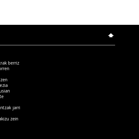
rak berriz
orren
tzen
ezia
usian
te
ntzak jarri
kizu zein