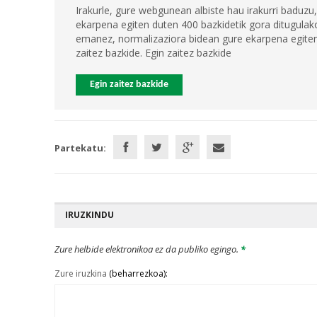
Irakurle, gure webgunean albiste hau irakurri baduzu,
ekarpena egiten duten 400 bazkidetik gora ditugulako
emanez, normalizaziora bidean gure ekarpena egiten 
zaitez bazkide. Egin zaitez bazkide
Egin zaitez bazkide
Partekatu:
IRUZKINDU
Zure helbide elektronikoa ez da publiko egingo.
*
Zure iruzkina
(beharrezkoa):