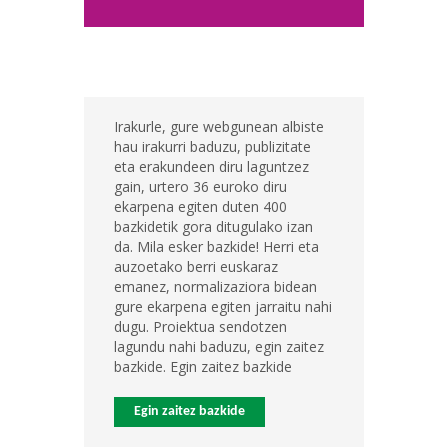
Irakurle, gure webgunean albiste
hau irakurri baduzu, publizitate
eta erakundeen diru laguntzez
gain, urtero 36 euroko diru
ekarpena egiten duten 400
bazkidetik gora ditugulako izan
da. Mila esker bazkide! Herri eta
auzoetako berri euskaraz
emanez, normalizaziora bidean
gure ekarpena egiten jarraitu nahi
dugu. Proiektua sendotzen
lagundu nahi baduzu, egin zaitez
bazkide. Egin zaitez bazkide
Egin zaitez bazkide