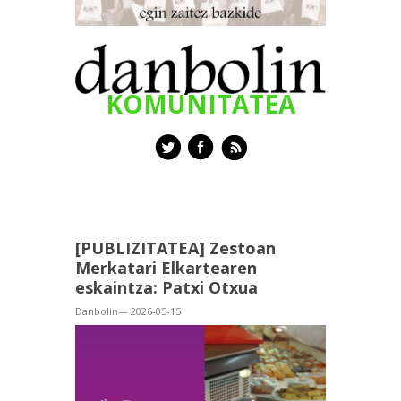
KOMUNITATEA
[PUBLIZITATEA] Zestoan
Merkatari Elkartearen
eskaintza: Patxi Otxua
Danbolin— 2026-05-15