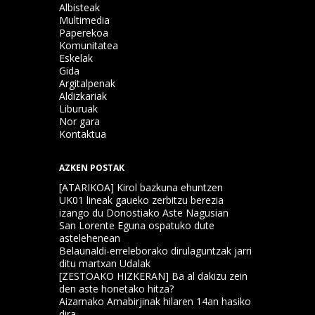
Albisteak
Multimedia
Paperekoa
Komunitatea
Eskelak
Gida
Argitalpenak
Aldizkariak
Liburuak
Nor gara
Kontaktua
AZKEN POSTAK
[ATARIKOA] Kirol bazkuna ehuntzen
UK01 lineak gaueko zerbitzu berezia
izango du Donostiako Aste Nagusian
San Lorente Eguna ospatuko dute
astelehenean
Belaunaldi-erreleborako dirulaguntzak jarri
ditu martxan Udalak
[ZESTOAKO HIZKERAN] Ba al dakizu zein
den aste honetako hitza?
Aizarnako Amabirjinak hilaren 14an hasiko
dira