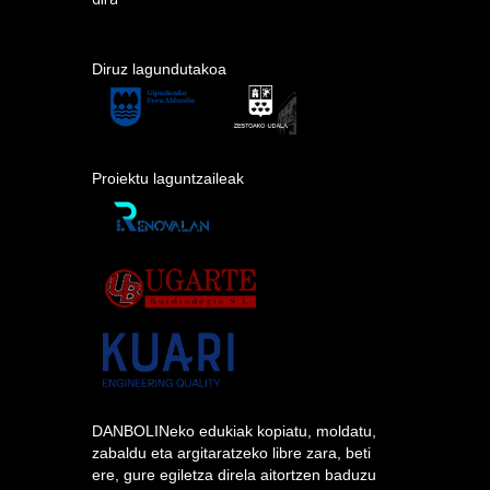
Diruz lagundutakoa
Proiektu laguntzaileak
DANBOLINeko edukiak kopiatu, moldatu,
zabaldu eta argitaratzeko libre zara, beti
ere, gure egiletza direla aitortzen baduzu