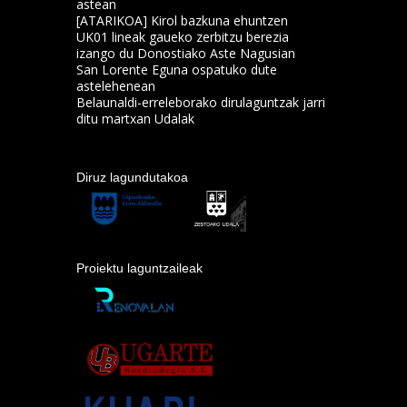
astean
[ATARIKOA] Kirol bazkuna ehuntzen
UK01 lineak gaueko zerbitzu berezia
izango du Donostiako Aste Nagusian
San Lorente Eguna ospatuko dute
astelehenean
Belaunaldi-erreleborako dirulaguntzak jarri
ditu martxan Udalak
Diruz lagundutakoa
Proiektu laguntzaileak