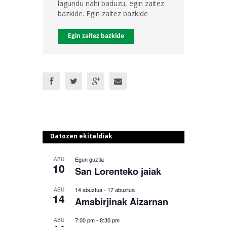
lagundu nahi baduzu, egin zaitez
bazkide. Egin zaitez bazkide
Egin zaitez bazkide
Datozen ekitaldiak
Egun guztia
ABU
10
San Lorenteko jaiak
14 abuztua
-
17 abuztua
ABU
14
Amabirjinak Aizarnan
7:00 pm
-
8:30 pm
ABU