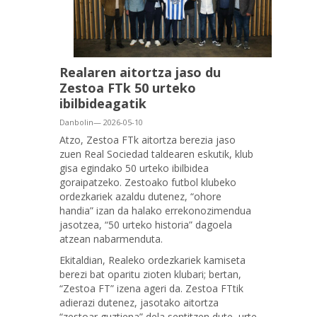
Realaren aitortza jaso du
Zestoa FTk 50 urteko
ibilbideagatik
Danbolin— 2026-05-10
Atzo, Zestoa FTk aitortza berezia jaso
zuen Real Sociedad taldearen eskutik, klub
gisa egindako 50 urteko ibilbidea
goraipatzeko. Zestoako futbol klubeko
ordezkariek azaldu dutenez, “ohore
handia” izan da halako errekonozimendua
jasotzea, “50 urteko historia” dagoela
atzean nabarmenduta.
Ekitaldian, Realeko ordezkariek kamiseta
berezi bat oparitu zioten klubari; bertan,
“Zestoa FT” izena ageri da. Zestoa FTtik
adierazi dutenez, jasotako aitortza
“zestoar guztiena” dela sentitzen dute, urte