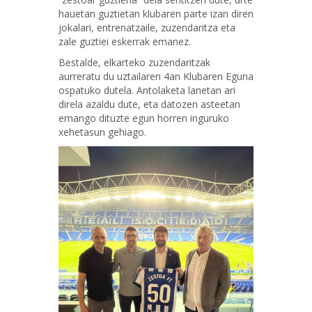
hauetan guztietan klubaren parte izan diren
jokalari, entrenatzaile, zuzendaritza eta
zale guztiei eskerrak emanez.
Bestalde, elkarteko zuzendaritzak
aurreratu du uztailaren 4an Klubaren Eguna
ospatuko dutela. Antolaketa lanetan ari
direla azaldu dute, eta datozen asteetan
emango dituzte egun horren inguruko
xehetasun gehiago.