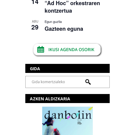
14
“Ad Hoc” orkestraren
kontzertua
Egun guztia
ABU
29
Gazteen eguna
GIDA
AZKEN ALDIZKARIA