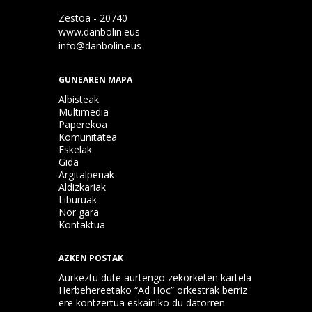
Zestoa - 20740
www.danbolin.eus
info@danbolin.eus
GUNEAREN MAPA
Albisteak
Multimedia
Paperekoa
Komunitatea
Eskelak
Gida
Argitalpenak
Aldizkariak
Liburuak
Nor gara
Kontaktua
AZKEN POSTAK
Aurkeztu dute aurtengo zekorketen kartela
Herbehereetako “Ad Hoc” orkestrak berriz
ere kontzertua eskainiko du datorren