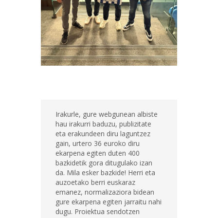
Irakurle, gure webgunean albiste
hau irakurri baduzu, publizitate
eta erakundeen diru laguntzez
gain, urtero 36 euroko diru
ekarpena egiten duten 400
bazkidetik gora ditugulako izan
da. Mila esker bazkide! Herri eta
auzoetako berri euskaraz
emanez, normalizaziora bidean
gure ekarpena egiten jarraitu nahi
dugu. Proiektua sendotzen