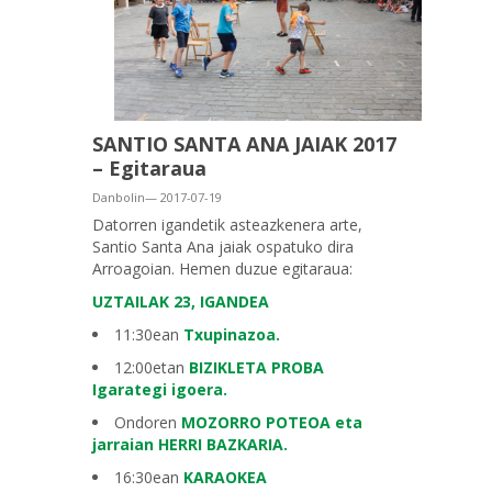
SANTIO SANTA ANA JAIAK 2017
– Egitaraua
Danbolin— 2017-07-19
Datorren igandetik asteazkenera arte,
Santio Santa Ana jaiak ospatuko dira
Arroagoian. Hemen duzue egitaraua:
UZTAILAK 23, IGANDEA
11:30ean
Txupinazoa.
12:00etan
BIZIKLETA PROBA
Igarategi igoera.
Ondoren
MOZORRO POTEOA eta
jarraian HERRI BAZKARIA.
16:30ean
KARAOKEA