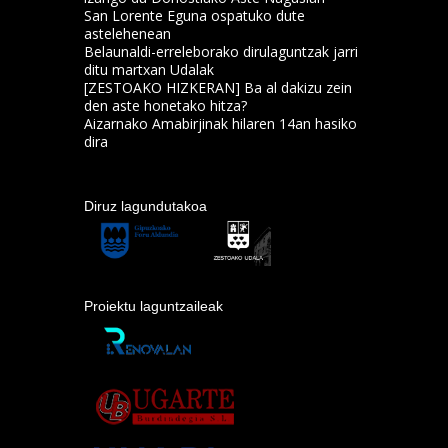
San Lorente Eguna ospatuko dute
astelehenean
Belaunaldi-erreleborako dirulaguntzak jarri
ditu martxan Udalak
[ZESTOAKO HIZKERAN] Ba al dakizu zein
den aste honetako hitza?
Aizarnako Amabirjinak hilaren 14an hasiko
dira
Diruz lagundutakoa
Proiektu laguntzaileak