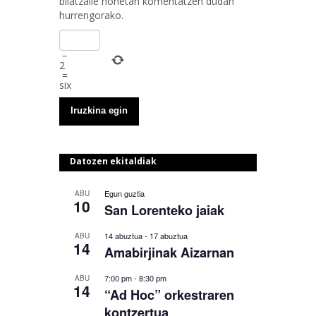
bilatzaile honetan komentatzen dudan
hurrengorako.
−
2
=
six
Datozen ekitaldiak
Egun guztia
ABU
10
San Lorenteko jaiak
14 abuztua
-
17 abuztua
ABU
14
Amabirjinak Aizarnan
7:00 pm
-
8:30 pm
ABU
14
“Ad Hoc” orkestraren
kontzertua