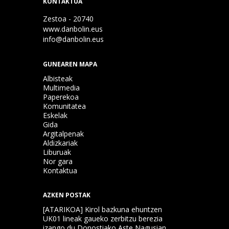
KONTAKTUA
Zestoa - 20740
www.danbolin.eus
info@danbolin.eus
GUNEAREN MAPA
Albisteak
Multimedia
Paperekoa
Komunitatea
Eskelak
Gida
Argitalpenak
Aldizkariak
Liburuak
Nor gara
Kontaktua
AZKEN POSTAK
[ATARIKOA] Kirol bazkuna ehuntzen
UK01 lineak gaueko zerbitzu berezia
izango du Donostiako Aste Nagusian