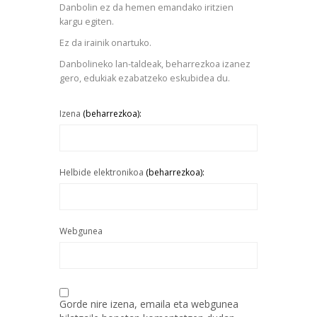
Danbolin ez da hemen emandako iritzien
kargu egiten.
Ez da irainik onartuko.
Danbolineko lan-taldeak, beharrezkoa izanez
gero, edukiak ezabatzeko eskubidea du.
Izena
(beharrezkoa):
Helbide elektronikoa
(beharrezkoa):
Webgunea
Gorde nire izena, emaila eta webgunea