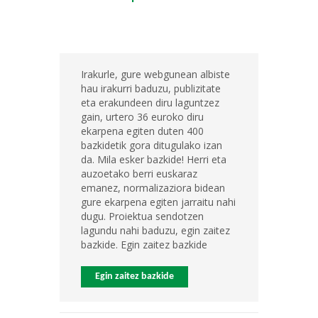
Irakurle, gure webgunean albiste
hau irakurri baduzu, publizitate
eta erakundeen diru laguntzez
gain, urtero 36 euroko diru
ekarpena egiten duten 400
bazkidetik gora ditugulako izan
da. Mila esker bazkide! Herri eta
auzoetako berri euskaraz
emanez, normalizaziora bidean
gure ekarpena egiten jarraitu nahi
dugu. Proiektua sendotzen
lagundu nahi baduzu, egin zaitez
bazkide. Egin zaitez bazkide
Egin zaitez bazkide