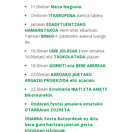
11:00etan
Meza Nagusia.
Ondoren
ITXAROPENA
dantza taldea.
Jarraian
EDADETUENTZAKO
HAMAIKETAKOA
Herri-etxe elkartean.
Tartean
BINGO
-n jokatzeko aukera izango
da.
16:30ean
UME JOLASAK (
Izen ematea
16:00etan) eta
TXOKOLATADA
plazan.
18:30ean
GORRITI eta BERE ABEREAK.
22:00etan
ARROAKO JAIETAKO
ARGAZKI PROIEKZIOA eliz atarian.
22:30ean
Erromeria IRATI ETA AMETS
bikotearekin.
Ondoren festei amaiera emateko
OTARRAren ZOZKETA.
OHARRA: Festa Batzordeak ez ditu
bere gain hartzen jaietan gerta
litezkeen istripuak.