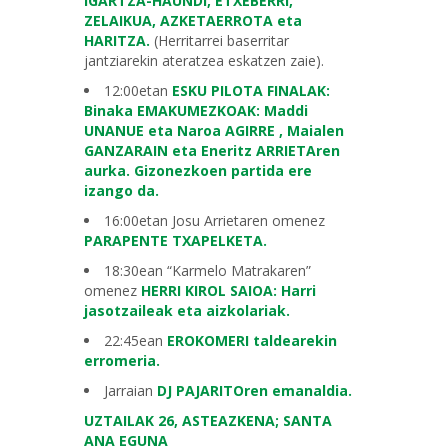
IGARTZA-HAUNDI, ETXEBERRI,
ZELAIKUA, AZKETAERROTA eta
HARITZA.
(Herritarrei baserritar
jantziarekin ateratzea eskatzen zaie).
12:00etan
ESKU PILOTA FINALAK:
Binaka EMAKUMEZKOAK: Maddi
UNANUE eta Naroa AGIRRE , Maialen
GANZARAIN eta Eneritz ARRIETAren
aurka. Gizonezkoen partida ere
izango da.
16:00etan Josu Arrietaren omenez
PARAPENTE TXAPELKETA.
18:30ean “Karmelo Matrakaren”
omenez
HERRI KIROL SAIOA: Harri
jasotzaileak eta aizkolariak.
22:45ean
EROKOMERI taldearekin
erromeria.
Jarraian
DJ PAJARITOren emanaldia.
UZTAILAK 26, ASTEAZKENA; SANTA
ANA EGUNA