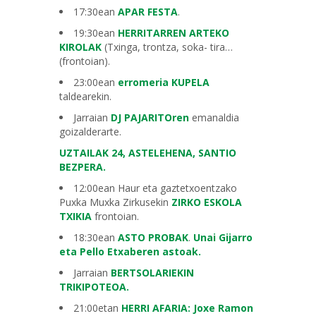
17:30ean
APAR FESTA
.
19:30ean
HERRITARREN ARTEKO
KIROLAK
(Txinga, trontza, soka- tira…
(frontoian).
23:00ean
erromeria KUPELA
taldearekin.
Jarraian
DJ PAJARITOren
emanaldia
goizalderarte.
UZTAILAK 24, ASTELEHENA, SANTIO
BEZPERA.
12:00ean Haur eta gaztetxoentzako
Puxka Muxka Zirkusekin
ZIRKO ESKOLA
TXIKIA
frontoian.
18:30ean
ASTO PROBAK
.
Unai Gijarro
eta Pello Etxaberen astoak.
Jarraian
BERTSOLARIEKIN
TRIKIPOTEOA.
21:00etan
HERRI AFARIA: Joxe Ramon