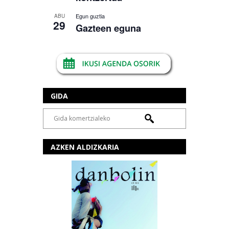
Egun guztia
ABU
29
Gazteen eguna
GIDA
AZKEN ALDIZKARIA