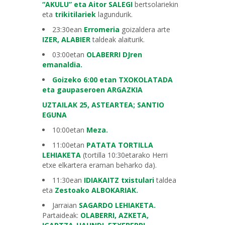
“AKULU” eta Aitor SALEGI
bertsolariekin
eta
trikitilariek
lagundurik.
23:30ean
Erromeria
goizaldera arte
IZER, ALABIER
taldeak alaiturik.
03:00etan
OLABERRI DJren
emanaldia.
Goizeko 6:00 etan TXOKOLATADA
eta gaupaseroen ARGAZKIA
UZTAILAK 25, ASTEARTEA; SANTIO
EGUNA
10:00etan
Meza.
11:00etan
PATATA TORTILLA
LEHIAKETA
(tortilla 10:30etarako Herri
etxe elkartera eraman beharko da).
11:30ean
IDIAKAITZ txistulari
taldea
eta
Zestoako ALBOKARIAK.
Jarraian
SAGARDO LEHIAKETA.
Partaideak:
OLABERRI, AZKETA,