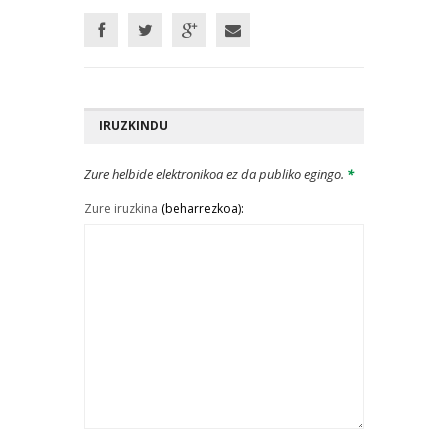
IRUZKINDU
Zure helbide elektronikoa ez da publiko egingo.
*
Zure iruzkina
(beharrezkoa):