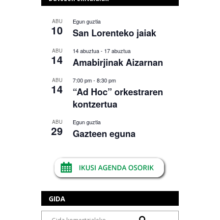
Egun guztia
ABU
10
San Lorenteko jaiak
14 abuztua
-
17 abuztua
ABU
14
Amabirjinak Aizarnan
7:00 pm
-
8:30 pm
ABU
14
“Ad Hoc” orkestraren
kontzertua
Egun guztia
ABU
29
Gazteen eguna
GIDA