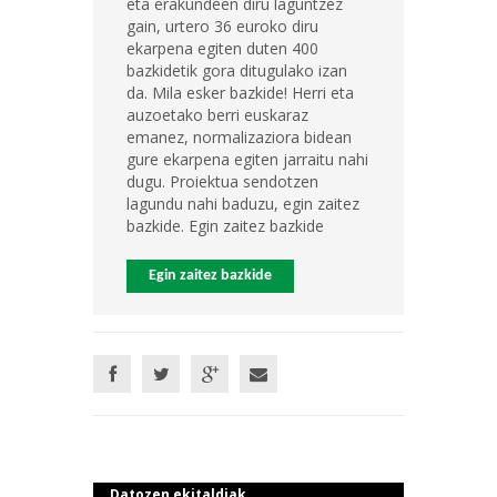
eta erakundeen diru laguntzez
gain, urtero 36 euroko diru
ekarpena egiten duten 400
bazkidetik gora ditugulako izan
da. Mila esker bazkide! Herri eta
auzoetako berri euskaraz
emanez, normalizaziora bidean
gure ekarpena egiten jarraitu nahi
dugu. Proiektua sendotzen
lagundu nahi baduzu, egin zaitez
bazkide. Egin zaitez bazkide
Egin zaitez bazkide
Datozen ekitaldiak