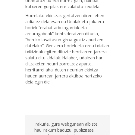
ohartarazi du eta horrez gain, hainbat
kotxeren gurpilak ere zulatuta zeudela.
Horrelako ekintzak gertatzen diren lehen
aldia ez dela esan du Udalak eta jokaera
horiek “erabat arbuiagarriak eta
arduragabeak” kontsideratzen dituela,
“herriko lasaitasun giroa guztiz apurtzen
dutelako”. Gertaera horiek eta ordu txikitan
txikizioak egiten dituzte herritarren jarrera
salatu ditu Udalak. Halaber, udalean har
ditzaketen neurri zorrotzez aparte,
herritarrei ahal duten neurrian ekintza
hauen aurrean jarrera aktiboa hartzeko
deia egin die.
Irakurle, gure webgunean albiste
hau irakurri baduzu, publizitate