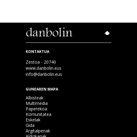
KONTAKTUA
Zestoa - 20740
www.danbolin.eus
info@danbolin.eus
GUNEAREN MAPA
Albisteak
Multimedia
Paperekoa
Komunitatea
Eskelak
Gida
Argitalpenak
Aldizkariak