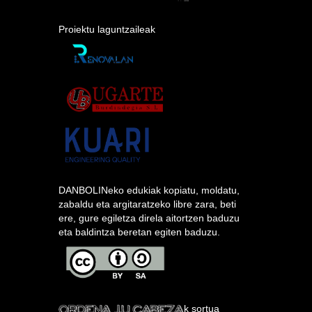
Proiektu laguntzaileak
DANBOLINeko edukiak kopiatu, moldatu,
zabaldu eta argitaratzeko libre zara, beti
ere, gure egiletza direla aitortzen baduzu
eta baldintza beretan egiten baduzu.
k sortua