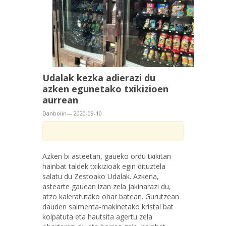
Udalak kezka adierazi du
azken egunetako txikizioen
aurrean
Danbolin— 2020-09-10
Azken bi asteetan, gaueko ordu txikitan
hainbat taldek txikizioak egin dituztela
salatu du Zestoako Udalak. Azkena,
astearte gauean izan zela jakinarazi du,
atzo kaleratutako ohar batean. Gurutzean
dauden salmenta-makinetako kristal bat
kolpatuta eta hautsita agertu zela