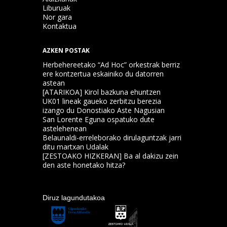
Liburuak
Nor gara
Kontaktua
AZKEN POSTAK
Herbehereetako “Ad Hoc” orkestrak berriz
ere kontzertua eskainiko du datorren
astean
[ATARIKOA] Kirol bazkuna ehuntzen
UK01 lineak gaueko zerbitzu berezia
izango du Donostiako Aste Nagusian
San Lorente Eguna ospatuko dute
astelehenean
Belaunaldi-erreleborako dirulaguntzak jarri
ditu martxan Udalak
[ZESTOAKO HIZKERAN] Ba al dakizu zein
den aste honetako hitza?
Diruz lagundutakoa