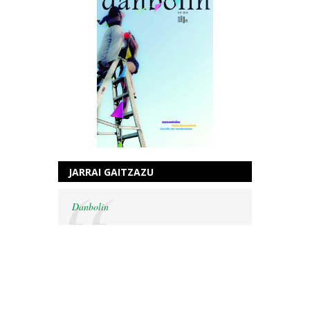
JARRAI GAITZAZU
Danbolin