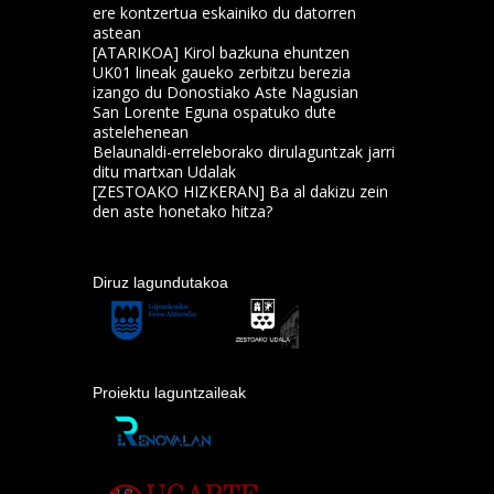
ere kontzertua eskainiko du datorren
astean
[ATARIKOA] Kirol bazkuna ehuntzen
UK01 lineak gaueko zerbitzu berezia
izango du Donostiako Aste Nagusian
San Lorente Eguna ospatuko dute
astelehenean
Belaunaldi-erreleborako dirulaguntzak jarri
ditu martxan Udalak
[ZESTOAKO HIZKERAN] Ba al dakizu zein
den aste honetako hitza?
Diruz lagundutakoa
Proiektu laguntzaileak