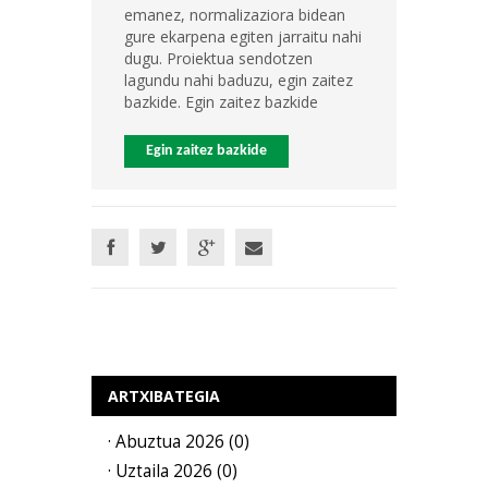
emanez, normalizaziora bidean
gure ekarpena egiten jarraitu nahi
dugu. Proiektua sendotzen
lagundu nahi baduzu, egin zaitez
bazkide. Egin zaitez bazkide
Egin zaitez bazkide
ARTXIBATEGIA
· Abuztua 2026 (0)
· Uztaila 2026 (0)