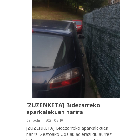
[ZUZENKETA] Bidezarreko
aparkalekuen harira
Danbolin— 2021-06-10
[ZUZENKETA] Bidezarreko aparkalekuen
harira: Zestoako Udalak adierazi du aurrez