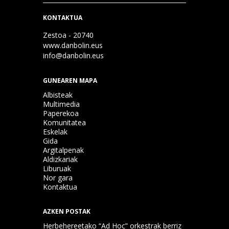
KONTAKTUA
Zestoa - 20740
www.danbolin.eus
info@danbolin.eus
GUNEAREN MAPA
Albisteak
Multimedia
Paperekoa
Komunitatea
Eskelak
Gida
Argitalpenak
Aldizkariak
Liburuak
Nor gara
Kontaktua
AZKEN POSTAK
Herbehereetako “Ad Hoc” orkestrak berriz