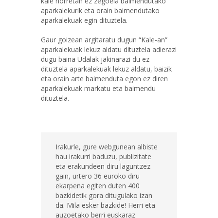
kale horretan ez zegoela baimendutako
aparkalekurik eta orain baimendutako
aparkalekuak egin dituztela.
Gaur goizean argitaratu dugun “Kale-an”
aparkalekuak lekuz aldatu dituztela adierazi
dugu baina Udalak jakinarazi du ez
dituztela aparkalekuak lekuz aldatu, baizik
eta orain arte baimenduta egon ez diren
aparkalekuak markatu eta baimendu
dituztela.
Irakurle, gure webgunean albiste
hau irakurri baduzu, publizitate
eta erakundeen diru laguntzez
gain, urtero 36 euroko diru
ekarpena egiten duten 400
bazkidetik gora ditugulako izan
da. Mila esker bazkide! Herri eta
auzoetako berri euskaraz