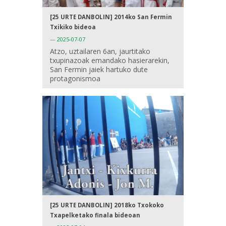
[25 URTE DANBOLIN] 2014ko San Fermin
Txikiko bideoa
—
2025-07-07
Atzo, uztailaren 6an, jaurtitako
txupinazoak emandako hasierarekin,
San Fermin jaiek hartuko dute
protagonismoa
[25 URTE DANBOLIN] 2018ko Txokoko
Txapelketako finala bideoan