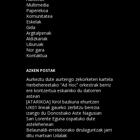
Multimedia
Paperekoa
Komunitatea
Eskelak
Gida
Argitalpenak
Aldizkariak
Liburuak
Nor gara
Kontaktua
AZKEN POSTAK
Aurkeztu dute aurtengo zekorketen kartela
Herbehereetako “Ad Hoc” orkestrak berriz
ere kontzertua eskainiko du datorren
astean
[ATARIKOA] Kirol bazkuna ehuntzen
UK01 lineak gaueko zerbitzu berezia
izango du Donostiako Aste Nagusian
San Lorente Eguna ospatuko dute
astelehenean
Belaunaldi-erreleborako dirulaguntzak jarri
ditu martxan Udalak