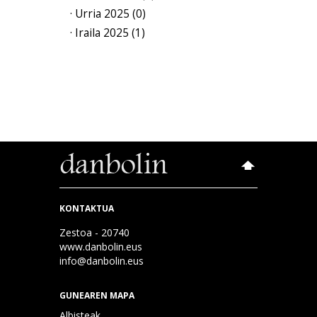
· Urria 2025 (0)
· Iraila 2025 (1)
KONTAKTUA
Zestoa - 20740
www.danbolin.eus
info@danbolin.eus
GUNEAREN MAPA
Albisteak