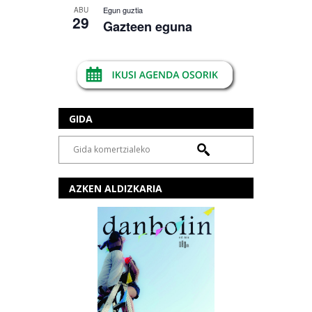
Egun guztia
ABU
29
Gazteen eguna
GIDA
AZKEN ALDIZKARIA