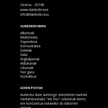
Zestoa - 20740
www.danbolin.eus
info@danbolin.eus
GUNEAREN MAPA
Albisteak
Multimedia
Paperekoa
Komunitatea
Eskelak
Gida
Argitalpenak
Aldizkariak
Liburuak
Nor gara
Kontaktua
AZKEN POSTAK
Aurkeztu dute aurtengo zekorketen kartela
Herbehereetako “Ad Hoc” orkestrak berriz
ere kontzertua eskainiko du datorren
astean