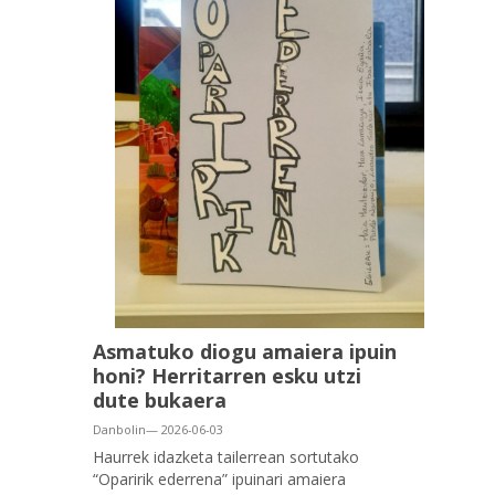
Asmatuko diogu amaiera ipuin
honi? Herritarren esku utzi
dute bukaera
Danbolin— 2026-06-03
Haurrek idazketa tailerrean sortutako
“Oparirik ederrena” ipuinari amaiera