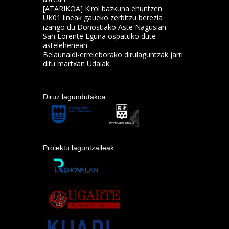
[ATARIKOA] Kirol bazkuna ehuntzen
UK01 lineak gaueko zerbitzu berezia
izango du Donostiako Aste Nagusian
San Lorente Eguna ospatuko dute
astelehenean
Belaunaldi-erreleborako dirulaguntzak jarri
ditu martxan Udalak
Diruz lagundutakoa
Proiektu laguntzaileak