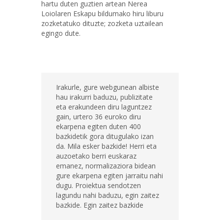
hartu duten guztien artean Nerea
Loiolaren Eskapu bildumako hiru liburu
zozketatuko dituzte; zozketa uztailean
egingo dute.
Irakurle, gure webgunean albiste
hau irakurri baduzu, publizitate
eta erakundeen diru laguntzez
gain, urtero 36 euroko diru
ekarpena egiten duten 400
bazkidetik gora ditugulako izan
da. Mila esker bazkide! Herri eta
auzoetako berri euskaraz
emanez, normalizaziora bidean
gure ekarpena egiten jarraitu nahi
dugu. Proiektua sendotzen
lagundu nahi baduzu, egin zaitez
bazkide. Egin zaitez bazkide