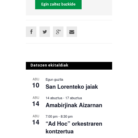
Egin zaitez bazkide
Datozen ekitaldiak
Egun guztia
ABU
10
San Lorenteko jaiak
14 abuztua
-
17 abuztua
ABU
14
Amabirjinak Aizarnan
7:00 pm
-
8:30 pm
ABU
14
“Ad Hoc” orkestraren
kontzertua