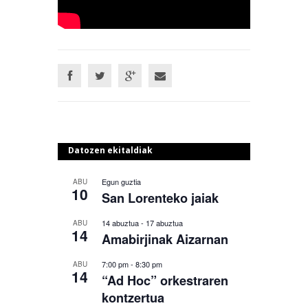
Datozen ekitaldiak
Egun guztia
ABU
10
San Lorenteko jaiak
14 abuztua
-
17 abuztua
ABU
14
Amabirjinak Aizarnan
7:00 pm
-
8:30 pm
ABU
14
“Ad Hoc” orkestraren
kontzertua