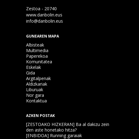
Zestoa - 20740
www.danbolin.eus
info@danbolin.eus
GUNEAREN MAPA
Albisteak
Multimedia
Paperekoa
Komunitatea
Eskelak
Gida
Argitalpenak
Aldizkariak
Liburuak
Nor gara
Kontaktua
AZKEN POSTAK
[ZESTOAKO HIZKERAN] Ba al dakizu zein
den aste honetako hitza?
[ENBIDOA] Running garaiak