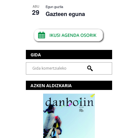
Egun guztia
ABU
29
Gazteen eguna
GIDA
AZKEN ALDIZKARIA