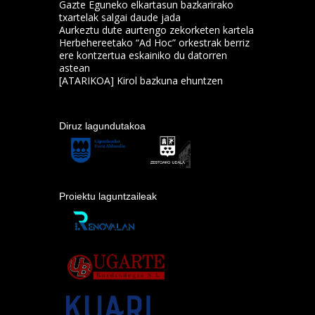
Gazte Eguneko elkartasun bazkarirako
txartelak salgai daude jada
Aurkeztu dute aurtengo zekorketen kartela
Herbehereetako “Ad Hoc” orkestrak berriz
ere kontzertua eskainiko du datorren
astean
[ATARIKOA] Kirol bazkuna ehuntzen
Diruz lagundutakoa
Proiektu laguntzaileak