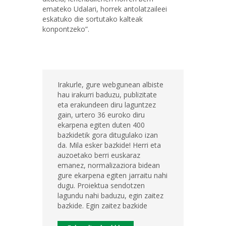
emateko Udalari, horrek antolatzaileei
eskatuko die sortutako kalteak
konpontzeko”.
Irakurle, gure webgunean albiste
hau irakurri baduzu, publizitate
eta erakundeen diru laguntzez
gain, urtero 36 euroko diru
ekarpena egiten duten 400
bazkidetik gora ditugulako izan
da. Mila esker bazkide! Herri eta
auzoetako berri euskaraz
emanez, normalizaziora bidean
gure ekarpena egiten jarraitu nahi
dugu. Proiektua sendotzen
lagundu nahi baduzu, egin zaitez
bazkide. Egin zaitez bazkide