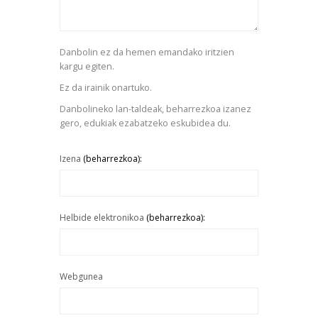
Danbolin ez da hemen emandako iritzien
kargu egiten.
Ez da irainik onartuko.
Danbolineko lan-taldeak, beharrezkoa izanez
gero, edukiak ezabatzeko eskubidea du.
Izena
(beharrezkoa):
Helbide elektronikoa
(beharrezkoa):
Webgunea