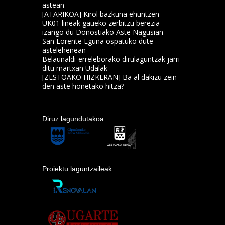
astean
[ATARIKOA] Kirol bazkuna ehuntzen
UK01 lineak gaueko zerbitzu berezia
izango du Donostiako Aste Nagusian
San Lorente Eguna ospatuko dute
astelehenean
Belaunaldi-erreleborako dirulaguntzak jarri
ditu martxan Udalak
[ZESTOAKO HIZKERAN] Ba al dakizu zein
den aste honetako hitza?
Diruz lagundutakoa
Proiektu laguntzaileak