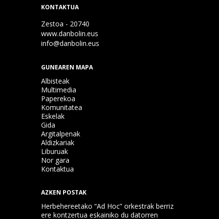
KONTAKTUA
Zestoa - 20740
www.danbolin.eus
info@danbolin.eus
GUNEAREN MAPA
Albisteak
Multimedia
Paperekoa
Komunitatea
Eskelak
Gida
Argitalpenak
Aldizkariak
Liburuak
Nor gara
Kontaktua
AZKEN POSTAK
Herbehereetako “Ad Hoc” orkestrak berriz
ere kontzertua eskainiko du datorren