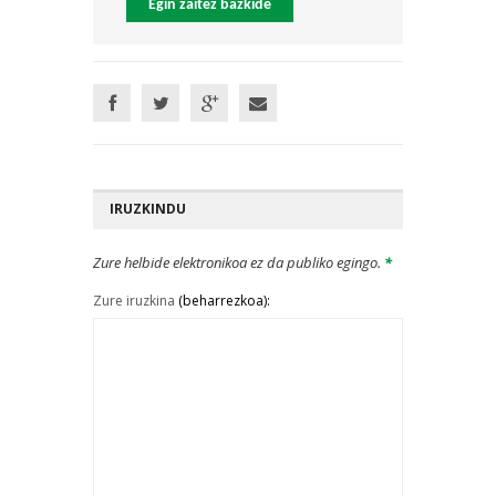
Egin zaitez bazkide
IRUZKINDU
Zure helbide elektronikoa ez da publiko egingo.
*
Zure iruzkina
(beharrezkoa):