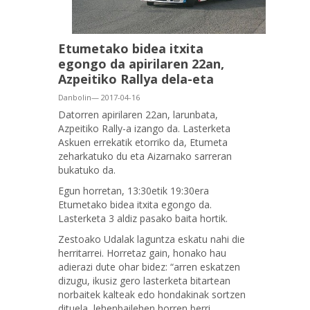
Etumetako bidea itxita
egongo da apirilaren 22an,
Azpeitiko Rallya dela-eta
Danbolin— 2017-04-16
Datorren apirilaren 22an, larunbata,
Azpeitiko Rally-a izango da. Lasterketa
Askuen errekatik etorriko da, Etumeta
zeharkatuko du eta Aizarnako sarreran
bukatuko da.
Egun horretan, 13:30etik 19:30era
Etumetako bidea itxita egongo da.
Lasterketa 3 aldiz pasako baita hortik.
Zestoako Udalak laguntza eskatu nahi die
herritarrei. Horretaz gain, honako hau
adierazi dute ohar bidez: “arren eskatzen
dizugu, ikusiz gero lasterketa bitartean
norbaitek kalteak edo hondakinak sortzen
dituela, lehenbailehen horren berri