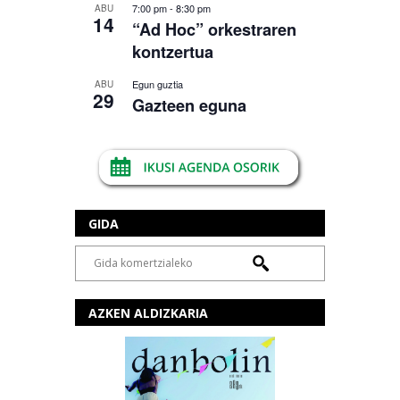
7:00 pm
-
8:30 pm
ABU
14
“Ad Hoc” orkestraren
kontzertua
Egun guztia
ABU
29
Gazteen eguna
GIDA
AZKEN ALDIZKARIA