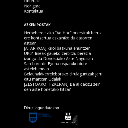
Liburuak
Nor gara
Kontaktua
AZKEN POSTAK
Herbehereetako “Ad Hoc” orkestrak berriz
ere kontzertua eskainiko du datorren
astean
[ATARIKOA] Kirol bazkuna ehuntzen
UK01 lineak gaueko zerbitzu berezia
izango du Donostiako Aste Nagusian
San Lorente Eguna ospatuko dute
astelehenean
Belaunaldi-erreleborako dirulaguntzak jarri
ditu martxan Udalak
[ZESTOAKO HIZKERAN] Ba al dakizu zein
den aste honetako hitza?
Diruz lagundutakoa