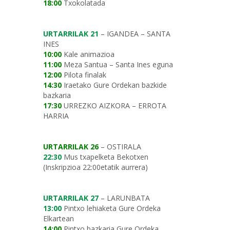
18:00
Txokolatada
URTARRILAK 21
– IGANDEA – SANTA
INES
10:00
Kale animazioa
11:00
Meza Santua – Santa Ines eguna
12:00
Pilota finalak
14:30
Iraetako Gure Ordekan bazkide
bazkaria
17:30
URREZKO AIZKORA – ERROTA
HARRIA
URTARRILAK 26
– OSTIRALA
22:30
Mus txapelketa Bekotxen
(Inskripzioa 22:00etatik aurrera)
URTARRILAK 27
– LARUNBATA
13:00
Pintxo lehiaketa Gure Ordeka
Elkartean
14:00
Pintxo bazkaria Gure Ordeka