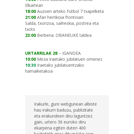
Elkartean
18:00
Auzoen arteko Futbol 7 txapelketa
21:00
Afari herrikoia frontoian:
Salda, txorizoa, saiheskia, postrea eta
txotx
23:00
Berbena: OBANEUKE taldea
URTARRILAK 28
– IGANDEA
10:00
Meza Iraetako jubilatuen omenez
10:30
Iraetako jubilatuentzako
hamaiketakoa
Irakurle, gure webgunean albiste
hau irakurri baduzu, publizitate
eta erakundeen diru laguntzez
gain, urtero 36 euroko diru
ekarpena egiten duten 400
bazkidetik gora ditugulako izan