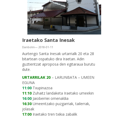
Iraetako Santa Inesak
Danbolin— 2018-01-11
Aurtengo Santa Inesak urtarrialk 20 eta 28
bitartean ospatuko dira Iraetan. Adin
guztientzat aproposa den egitaraua burutu
dute.
URTARRILAK 20
– LARUNBATA – UMEEN
EGUNA
11:00
Txupinazoa
11:10
Zuhaitz landaketa Iraetako umeekin
16:00
Jaioberriei omenaldia
16:30
Umeentzako puzgarriak, tailerrak,
jolasak
17:00
Iraetako tren txikia zabalik