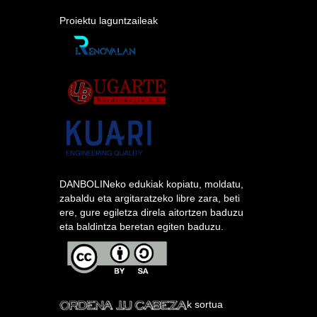
Proiektu laguntzaileak
DANBOLINeko edukiak kopiatu, moldatu,
zabaldu eta argitaratzeko libre zara, beti
ere, gure egiletza direla aitortzen baduzu
eta baldintza beretan egiten baduzu.
k sortua