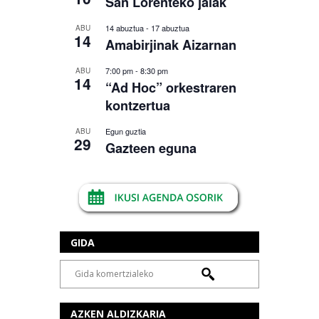
San Lorenteko jaiak
14 abuztua
-
17 abuztua
ABU
14
Amabirjinak Aizarnan
7:00 pm
-
8:30 pm
ABU
14
“Ad Hoc” orkestraren
kontzertua
Egun guztia
ABU
29
Gazteen eguna
GIDA
AZKEN ALDIZKARIA