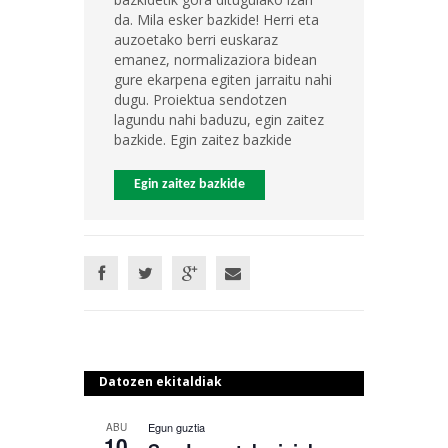
da. Mila esker bazkide! Herri eta
auzoetako berri euskaraz
emanez, normalizaziora bidean
gure ekarpena egiten jarraitu nahi
dugu. Proiektua sendotzen
lagundu nahi baduzu, egin zaitez
bazkide. Egin zaitez bazkide
Egin zaitez bazkide
Datozen ekitaldiak
Egun guztia
ABU
10