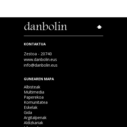
KONTAKTUA
Zestoa - 20740
www.danbolin.eus
info@danbolin.eus
GUNEAREN MAPA
Albisteak
Multimedia
Paperekoa
Komunitatea
Eskelak
Gida
Argitalpenak
Aldizkariak