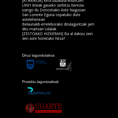
[ATARIKOA] Kirol bazkuna ehuntzen
UK01 lineak gaueko zerbitzu berezia
izango du Donostiako Aste Nagusian
San Lorente Eguna ospatuko dute
astelehenean
Belaunaldi-erreleborako dirulaguntzak jarri
ditu martxan Udalak
[ZESTOAKO HIZKERAN] Ba al dakizu zein
den aste honetako hitza?
Diruz lagundutakoa
Proiektu laguntzaileak