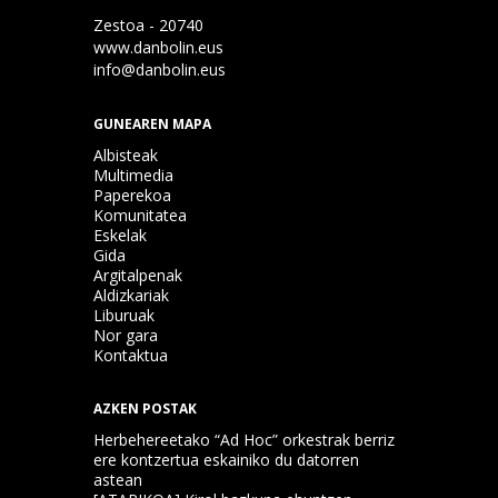
Zestoa - 20740
www.danbolin.eus
info@danbolin.eus
GUNEAREN MAPA
Albisteak
Multimedia
Paperekoa
Komunitatea
Eskelak
Gida
Argitalpenak
Aldizkariak
Liburuak
Nor gara
Kontaktua
AZKEN POSTAK
Herbehereetako “Ad Hoc” orkestrak berriz
ere kontzertua eskainiko du datorren
astean