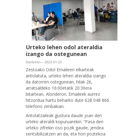
Urteko lehen odol ateraldia
izango da ostegunean
Danbolin— 2023-01-23
Zestoako Odol Emaileen elkarteak
antolatuta, urteko lehen ateraldia izango
da datorren ostegunean, hilak 26,
arratsaldeko 16:00etatik 20:30era
bitartean, Alonderon. Emaileek aurrez
hitzordua hartu beharko dute 628 048 866
telefono zenbakian.
Antolatzaileak gustura daude joan den
urteko ateraldi kopuruarekin: “Pasa den
urteko zifrekin oso pozik gaude, jendea
sentsibilizatzen ari da, eta hori poztekoa