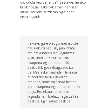
da, odola beti behar da”. Bestalde, herriko
bi okindegiei eskerrak eman nahi izan
dizkie, ateraldi guztietan ogia doan
emateagatik.
Irakurle, gure webgunean albiste
hau irakurri baduzu, publizitate
eta erakundeen diru laguntzez
gain, urtero 36 euroko diru
ekarpena egiten duten 400
bazkidetik gora ditugulako izan
da. Mila esker bazkide! Herri eta
auzoetako berri euskaraz
emanez, normalizaziora bidean
gure ekarpena egiten jarraitu nahi
dugu. Proiektua sendotzen
lagundu nahi baduzu, egin zaitez
bazkide. Egin zaitez bazkide