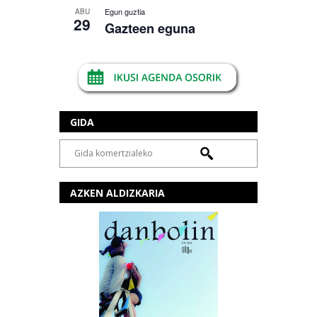
Egun guztia
ABU
29
Gazteen eguna
GIDA
AZKEN ALDIZKARIA