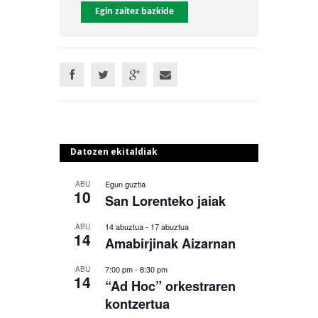
Egin zaitez bazkide
Datozen ekitaldiak
Egun guztia
ABU
10
San Lorenteko jaiak
14 abuztua
-
17 abuztua
ABU
14
Amabirjinak Aizarnan
7:00 pm
-
8:30 pm
ABU
14
“Ad Hoc” orkestraren
kontzertua