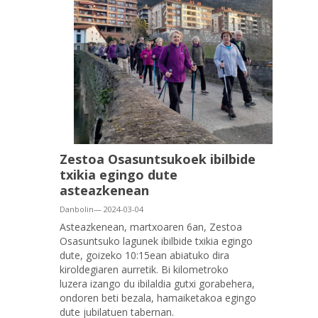
Zestoa Osasuntsukoek ibilbide
txikia egingo dute
asteazkenean
Danbolin— 2024-03-04
Asteazkenean, martxoaren 6an, Zestoa
Osasuntsuko lagunek ibilbide txikia egingo
dute, goizeko 10:15ean abiatuko dira
kiroldegiaren aurretik. Bi kilometroko
luzera izango du ibilaldia
gutxi gorabehera
,
ondoren beti bezala, hamaiketakoa egingo
dute jubilatuen tabernan.