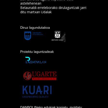
astelehenean
Belaunaldi-erreleborako dirulaguntzak jarri
ditu martxan Udalak
Diruz lagundutakoa
Proiektu laguntzaileak
DANBOLINeko edukiak kopiatu, moldatu,