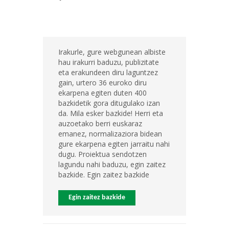
Irakurle, gure webgunean albiste
hau irakurri baduzu, publizitate
eta erakundeen diru laguntzez
gain, urtero 36 euroko diru
ekarpena egiten duten 400
bazkidetik gora ditugulako izan
da. Mila esker bazkide! Herri eta
auzoetako berri euskaraz
emanez, normalizaziora bidean
gure ekarpena egiten jarraitu nahi
dugu. Proiektua sendotzen
lagundu nahi baduzu, egin zaitez
bazkide. Egin zaitez bazkide
Egin zaitez bazkide