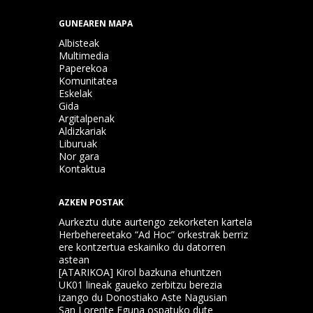
GUNEAREN MAPA
Albisteak
Multimedia
Paperekoa
Komunitatea
Eskelak
Gida
Argitalpenak
Aldizkariak
Liburuak
Nor gara
Kontaktua
AZKEN POSTAK
Aurkeztu dute aurtengo zekorketen kartela
Herbehereetako “Ad Hoc” orkestrak berriz
ere kontzertua eskainiko du datorren
astean
[ATARIKOA] Kirol bazkuna ehuntzen
UK01 lineak gaueko zerbitzu berezia
izango du Donostiako Aste Nagusian
San Lorente Eguna ospatuko dute