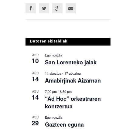
Datozen ekitaldiak
Egun guztia
ABU
10
San Lorenteko jaiak
14 abuztua
-
17 abuztua
ABU
14
Amabirjinak Aizarnan
7:00 pm
-
8:30 pm
ABU
14
“Ad Hoc” orkestraren
kontzertua
Egun guztia
ABU
29
Gazteen eguna