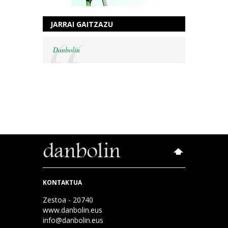
JARRAI GAITZAZU
Danbolin
KONTAKTUA
Zestoa - 20740
www.danbolin.eus
info@danbolin.eus