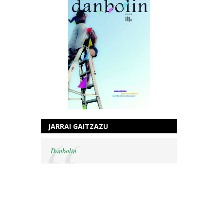
JARRAI GAITZAZU
Danbolin