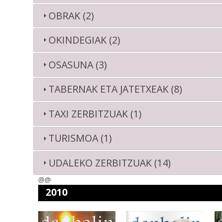
OBRAK (2)
OKINDEGIAK (2)
OSASUNA (3)
TABERNAK ETA JATETXEAK (8)
TAXI ZERBITZUAK (1)
TURISMOA (1)
UDALEKO ZERBITZUAK (14)
@@
2010