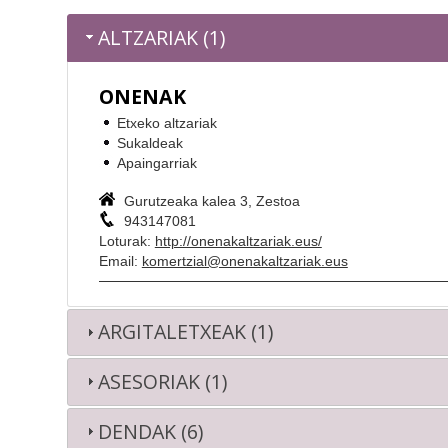
ALTZARIAK (1)
ONENAK
Etxeko altzariak
Sukaldeak
Apaingarriak
Gurutzeaka kalea 3, Zestoa
943147081
Loturak:
http://onenakaltzariak.eus/
Email:
komertzial@onenakaltzariak.eus
ARGITALETXEAK (1)
ASESORIAK (1)
DENDAK (6)