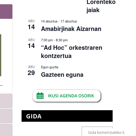
Lorenteko
jaiak
14 abuztua
-
17 abuztua
ABU
14
Amabirjinak Aizarnan
7:00 pm
-
8:30 pm
ABU
14
“Ad Hoc” orkestraren
kontzertua
Egun guztia
ABU
29
Gazteen eguna
GIDA