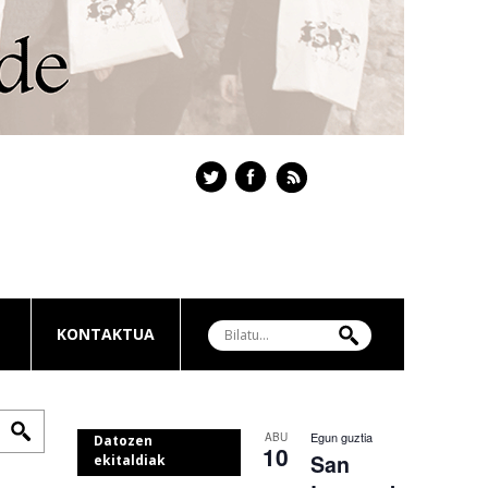
KONTAKTUA
Egun guztia
ABU
Datozen
10
San
ekitaldiak