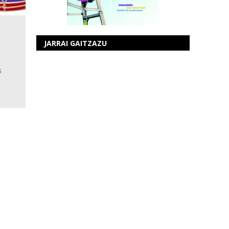
JARRAI GAITZAZU
s
n