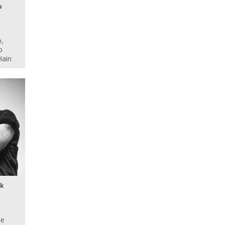
u
o,
o
Hain
ak
n
te