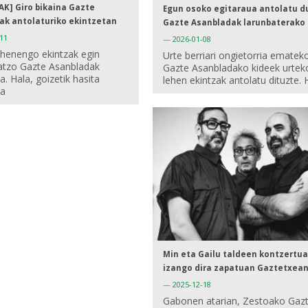
AK] Giro bikaina Gazte
Egun osoko egitaraua antolatu d
ak antolaturiko ekintzetan
Gazte Asanbladak larunbaterako
11
—
2026-01-08
ehenengo ekintzak egin
Urte berriari ongietorria ematek
 atzo Gazte Asanbladak
Gazte Asanbladako kideek urtek
a. Hala, goizetik hasita
lehen ekintzak antolatu dituzte. 
ra
Min eta Gailu taldeen kontzertu
izango dira zapatuan Gaztetxea
—
2025-12-18
Gabonen atarian, Zestoako Gaz