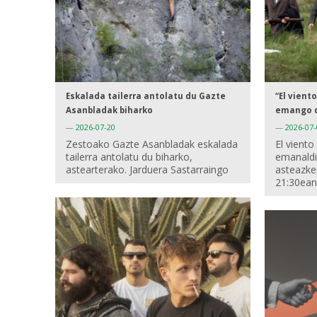
Eskalada tailerra antolatu du Gazte
“El vient
Asanbladak biharko
emango d
—
2026-07-20
—
2026-07-
Zestoako Gazte Asanbladak eskalada
El viento
tailerra antolatu du biharko,
emanaldi
astearterako. Jarduera Sastarraingo
asteazke
21:30ean