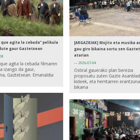
o que agita la cebada” pelikula
[ARGAZKIAK] Mojito eta musika a
ute gaur Gaztetxean
gau giro bikaina sortu zen Gazte
atarian
08
—
2026-07-04
 que agita la cebada filmaren
a izango da gaur,
Ostiral gauerako plan berezia
na, Gaztetxean. Emanaldia
proposatu zuten Gazte Asanbla
kideek, eta herritarren erantzuna
bikaina