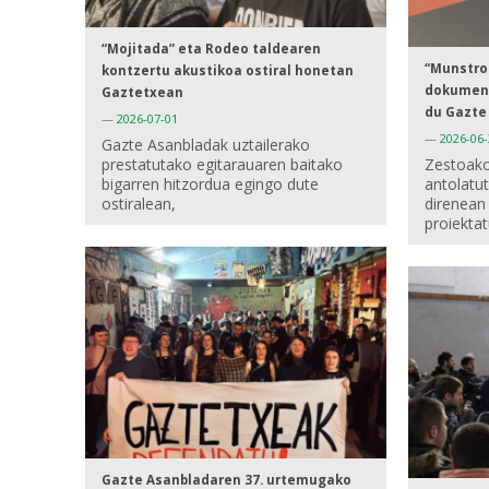
“Mojitada” eta Rodeo taldearen
“Munstro
kontzertu akustikoa ostiral honetan
dokument
Gaztetxean
du Gazte
—
2026-07-01
—
2026-06-
Gazte Asanbladak uztailerako
prestatutako egitarauaren baitako
Zestoako
bigarren hitzordua egingo dute
antolatu
ostiralean,
direnean
proiekta
Gazte Asanbladaren 37. urtemugako