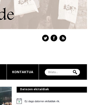
KONTAKTUA
Datozen ekitaldiak
Ez dago datorren ekitaldiak-rik.
Notice