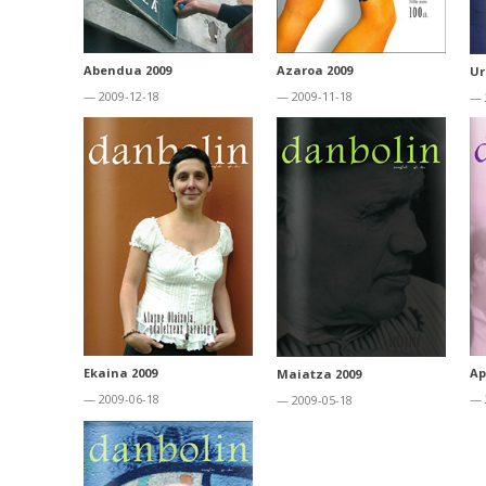
Abendua 2009
Azaroa 2009
Ur
— 2009-12-18
— 2009-11-18
— 
Ekaina 2009
Ap
Maiatza 2009
— 2009-06-18
— 
— 2009-05-18