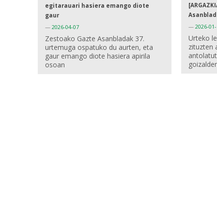
[ARGAZKI
egitarauari hasiera emango diote
Asanblad
gaur
—
2026-01-
—
2026-04-07
Urteko l
Zestoako Gazte Asanbladak 37.
zituzten
urtemuga ospatuko du aurten, eta
antolatut
gaur emango diote hasiera apirila
goizalde
osoan