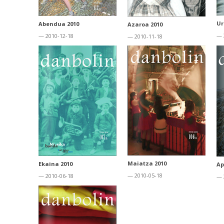
Ur
Abendua 2010
Azaroa 2010
— 
— 2010-12-18
— 2010-11-18
Maiatza 2010
Ekaina 2010
Ap
— 2010-05-18
— 2010-06-18
— 