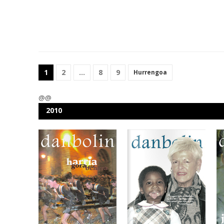
1
2
…
8
9
Hurrengoa
@@
2010