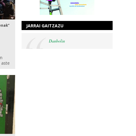
JARRAI GAITZAZU
enak”
Danbolin
an
u aste