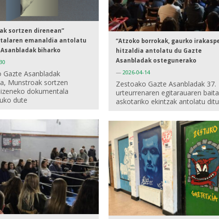
ak sortzen direnean”
alaren emanaldia antolatu
“Atzoko borrokak, gaurko irakasp
 Asanbladak biharko
hitzaldia antolatu du Gazte
Asanbladak ostegunerako
30
—
2026-04-14
 Gazte Asanbladak
ta, Munstroak sortzen
Zestoako Gazte Asanbladak 37.
 izeneko dokumentala
urteurrenaren egitarauaren bait
tuko dute
askotariko ekintzak antolatu dit