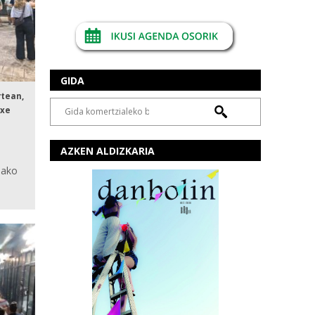
GIDA
rtean,
txe
AZKEN ALDIZKARIA
dako