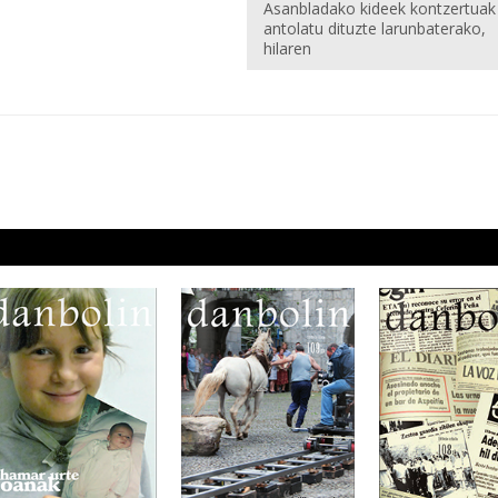
Asanbladako kideek kontzertuak
antolatu dituzte larunbaterako,
hilaren