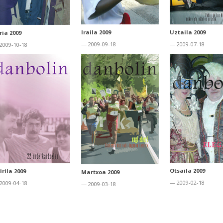
Iraila 2009
Uztaila 2009
ria 2009
— 2009-09-18
— 2009-07-18
2009-10-18
Otsaila 2009
irila 2009
Martxoa 2009
— 2009-02-18
2009-04-18
— 2009-03-18