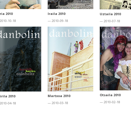
ria 2010
Iraila 2010
Uztaila 2010
2010-10-18
— 2010-09-18
— 2010-07-18
Otsaila 2010
Martxoa 2010
irila 2010
— 2010-02-18
— 2010-03-18
2010-04-18