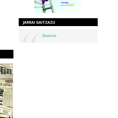
JARRAI GAITZAZU
Danbolin