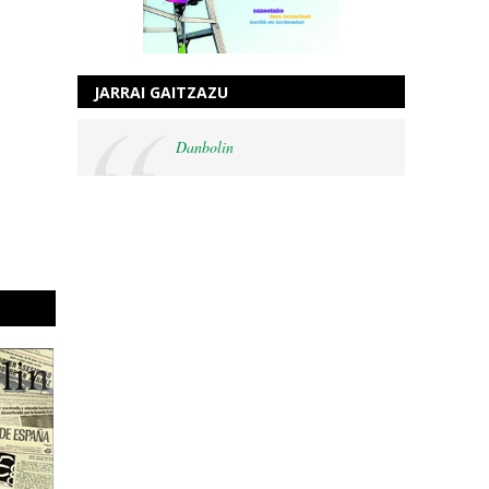
JARRAI GAITZAZU
Danbolin